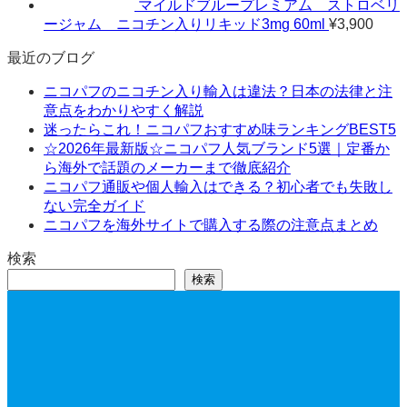
マイルドブループレミアム ストロベリ
ージャム ニコチン入りリキッド3mg 60ml
¥
3,900
最近のブログ
ニコパフのニコチン入り輸入は違法？日本の法律と注
意点をわかりやすく解説
迷ったらこれ！ニコパフおすすめ味ランキングBEST5
☆2026年最新版☆ニコパフ人気ブランド5選｜定番か
ら海外で話題のメーカーまで徹底紹介
ニコパフ通販や個人輸入はできる？初心者でも失敗し
ない完全ガイド
ニコパフを海外サイトで購入する際の注意点まとめ
検索
検索