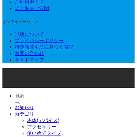
ご利用ガイド
よくあるご質問
インフォメーション
当店について
プライバシーポリシー
特定商取引法に基づく表記
お問い合わせ
サイトマップ
© 2026 Joker Vape Shop
検
索
お知らせ
対
カテゴリ
象:
本体(デバイス)
アクセサリー
使い捨てタイプ