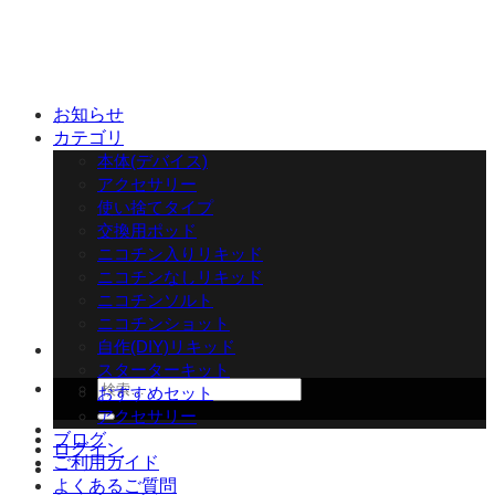
Skip
to
content
お知らせ
カテゴリ
本体(デバイス)
アクセサリー
使い捨てタイプ
交換用ポッド
ニコチン入りリキッド
ニコチンなしリキッド
ニコチンソルト
ニコチンショット
自作(DIY)リキッド
スターターキット
検
おすすめセット
索
アクセサリー
対
ブログ
ログイン
象:
ご利用ガイド
よくあるご質問