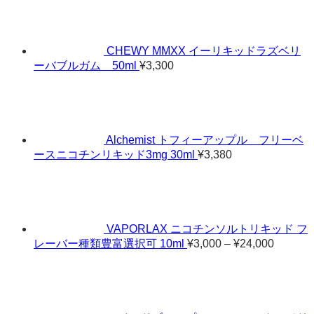
帯:
¥980
–
¥9,000
CHEWY MMXX イーリキッドラズベリ
ーバブルガム 50ml
¥
3,300
Alchemist トフィーアップル フリーベ
ースニコチンリキッド3mg 30ml
¥
3,380
VAPORLAX ニコチンソルトリキッド フ
価
レーバー種類豊富選択可 10ml
¥
3,000
–
¥
24,000
格
帯:
¥3,000
–
¥24,000