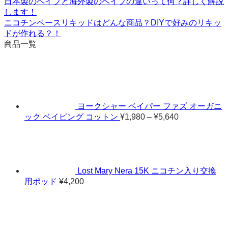
日本製のベイプと海外製のベイプの違いって何？詳しく解説
します！
ニコチンベースリキッドはどんな商品？DIYで好みのリキッ
ドが作れる？！
商品一覧
ヨークシャー ベイパー ファズ オーガニ
価
ック ベイピング コットン
¥
1,980
–
¥
5,640
格
帯:
¥1,980
–
¥5,640
Lost Mary Nera 15K ニコチン入り交換
用ポッド
¥
4,200