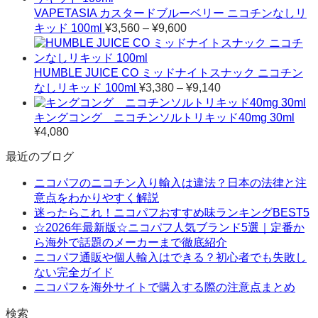
VAPETASIA カスタードブルーベリー ニコチンなしリ
価
キッド 100ml
¥
3,560
–
¥
9,600
格
帯:
¥3,560
HUMBLE JUICE CO ミッドナイトスナック ニコチン
–
価
なしリキッド 100ml
¥
3,380
–
¥
9,140
¥9,600
格
帯:
キングコング ニコチンソルトリキッド40mg 30ml
¥3,380
¥
4,080
–
最近のブログ
¥9,140
ニコパフのニコチン入り輸入は違法？日本の法律と注
意点をわかりやすく解説
迷ったらこれ！ニコパフおすすめ味ランキングBEST5
☆2026年最新版☆ニコパフ人気ブランド5選｜定番か
ら海外で話題のメーカーまで徹底紹介
ニコパフ通販や個人輸入はできる？初心者でも失敗し
ない完全ガイド
ニコパフを海外サイトで購入する際の注意点まとめ
検索