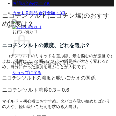
お問い合わせ
ショップに戻る
カート
0 商品
合計金額：
¥
0
ニコチンソルト(ニコチン塩)のおすす
め濃度は？
お買い物カゴ
ニコチンソルトの濃度、どれを選ぶ？
ニコチンソルトのリキッドを選ぶ際、最も悩むのが濃度です
よね。濃度によって吸いごたえや満足感が大きく変わるた
お買い物カゴに商品がありません。
め、自分に合った濃度を選ぶことが大切です。
ショップに戻る
ニコチンソルトの濃度と吸いごたえの関係
ニコチンソルト濃度0.3 – 0.6
マイルド – 初心者におすすめ。タバコを吸い始めたばかり
の人や、軽い吸いごたえを求める人向け。