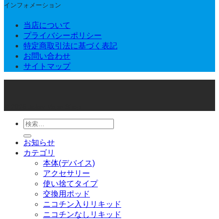
インフォメーション
当店について
プライバシーポリシー
特定商取引法に基づく表記
お問い合わせ
サイトマップ
© 2026 Joker Vape Shop
検
索
お知らせ
対
カテゴリ
象:
本体(デバイス)
アクセサリー
使い捨てタイプ
交換用ポッド
ニコチン入りリキッド
ニコチンなしリキッド