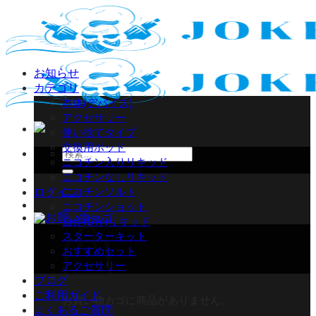
Skip
to
content
お知らせ
カテゴリ
本体(デバイス)
アクセサリー
使い捨てタイプ
交換用ポッド
検
ニコチン入りリキッド
索
ニコチンなしリキッド
対
ニコチンソルト
ログイン
象:
ニコチンショット
自作(DIY)リキッド
スターターキット
おすすめセット
アクセサリー
ブログ
ご利用ガイド
お買い物カゴに商品がありません。
よくあるご質問