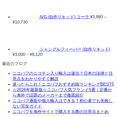
¥3,520
–
¥9,590
IVG (自作リキッド) コーラ
¥
3,980
–
¥
10,730
価
格
帯:
¥3,980
–
¥10,730
ジャングルフィーバー (自作リキッド)
¥
3,000
–
¥
8,120
価
格
最近のブログ
帯:
¥3,000
ニコパフのニコチン入り輸入は違法？日本の法律と注
–
意点をわかりやすく解説
¥8,120
迷ったらこれ！ニコパフおすすめ味ランキングBEST5
☆2026年最新版☆ニコパフ人気ブランド5選｜定番か
ら海外で話題のメーカーまで徹底紹介
ニコパフ通販や個人輸入はできる？初心者でも失敗し
ない完全ガイド
ニコパフを海外サイトで購入する際の注意点まとめ