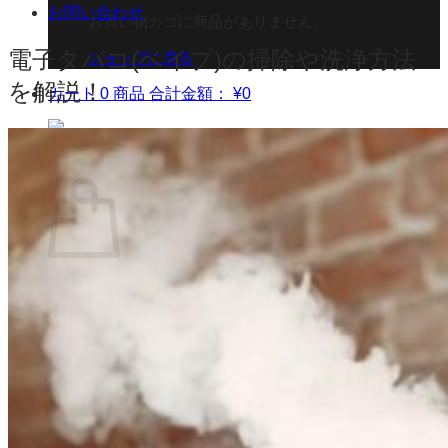
お問い合わせ
お買い物カゴに商品がありません。
電子タバコ(ベイプ)の掃除や洗浄方法
ショップに戻る
を解説！
カート
0 商品
合計金額：
¥
0
お買い物カゴ
お買い物カゴに商品がありません。
ショップに戻る