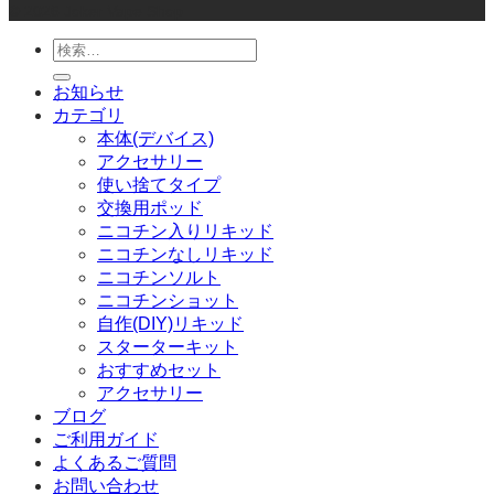
© 2026 Joker Vape Shop
検
索
お知らせ
対
カテゴリ
象:
本体(デバイス)
アクセサリー
使い捨てタイプ
交換用ポッド
ニコチン入りリキッド
ニコチンなしリキッド
ニコチンソルト
ニコチンショット
自作(DIY)リキッド
スターターキット
おすすめセット
アクセサリー
ブログ
ご利用ガイド
よくあるご質問
お問い合わせ