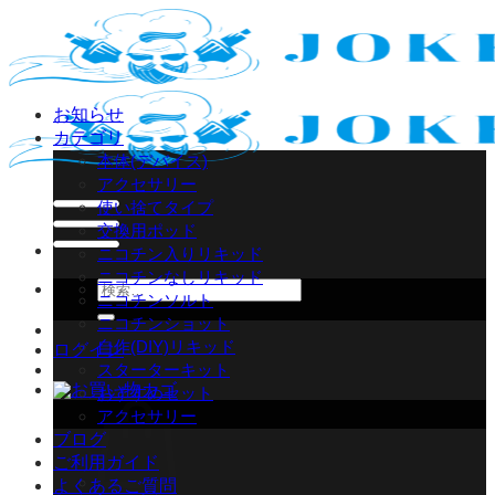
Skip
to
content
お知らせ
カテゴリ
本体(デバイス)
アクセサリー
使い捨てタイプ
交換用ポッド
ニコチン入りリキッド
ニコチンなしリキッド
検
ニコチンソルト
索
ニコチンショット
対
自作(DIY)リキッド
ログイン
象:
スターターキット
おすすめセット
アクセサリー
ブログ
ご利用ガイド
よくあるご質問