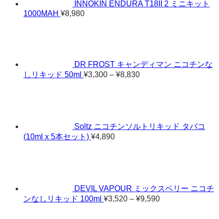
INNOKIN ENDURA T18II 2 ミニキット
1000MAH
¥
8,980
DR FROST キャンディマン ニコチンな
価
しリキッド 50ml
¥
3,300
–
¥
8,830
格
帯:
¥3,300
–
¥8,830
Soltz ニコチンソルトリキッド タバコ
(10ml x 5本セット)
¥
4,890
DEVIL VAPOUR ミックスベリー ニコチ
価
ンなしリキッド 100ml
¥
3,520
–
¥
9,590
格
帯: