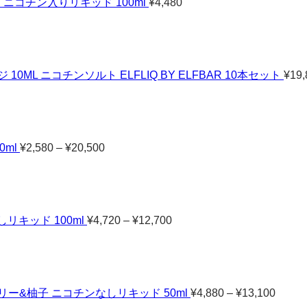
 ニコチン入りリキッド 100ml
¥
4,480
ML ニコチンソルト ELFLIQ BY ELFBAR 10本セット
¥
19,
価
格
帯:
¥2,580
–
0ml
¥
2,580
–
¥
20,500
¥20,500
価
格
帯:
¥4,720
–
しリキッド 100ml
¥
4,720
–
¥
12,700
¥12,700
価
格
帯:
¥4,88
–
ー&柚子 ニコチンなしリキッド 50ml
¥
4,880
–
¥
13,100
¥13,1