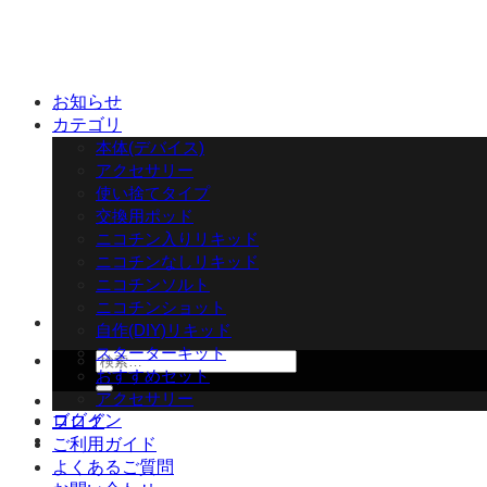
Skip
to
content
お知らせ
カテゴリ
本体(デバイス)
アクセサリー
使い捨てタイプ
交換用ポッド
ニコチン入りリキッド
ニコチンなしリキッド
ニコチンソルト
ニコチンショット
自作(DIY)リキッド
スターターキット
検
おすすめセット
索
アクセサリー
対
ログイン
ブログ
象:
ご利用ガイド
よくあるご質問