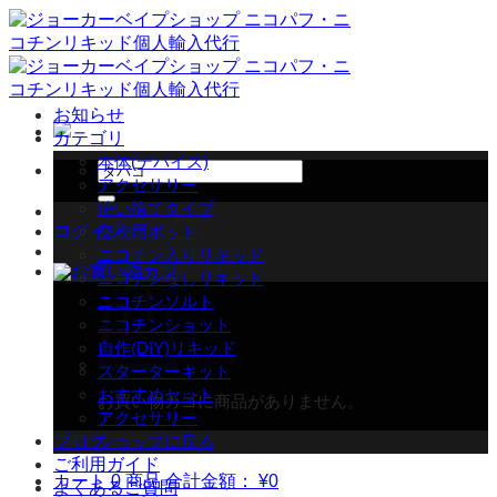
Skip
to
content
お知らせ
カテゴリ
本体(デバイス)
検
アクセサリー
索
使い捨てタイプ
対
ログイン
交換用ポッド
象:
ニコチン入りリキッド
ニコチンなしリキッド
ニコチンソルト
ニコチンショット
自作(DIY)リキッド
スターターキット
おすすめセット
お買い物カゴに商品がありません。
アクセサリー
ブログ
ショップに戻る
ご利用ガイド
カート
0 商品
合計金額：
¥
0
よくあるご質問