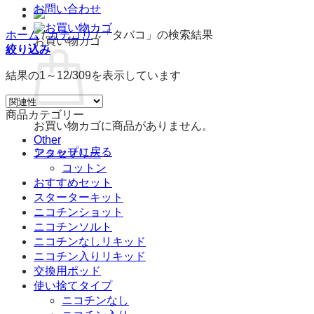
お問い合わせ
ホーム
/
カテゴリ
/
「タバコ」の検索結果
お買い物カゴ
絞り込み
結果の1～12/309を表示しています
商品カテゴリー
お買い物カゴに商品がありません。
Other
ショップに戻る
アクセサリー
コットン
おすすめセット
スターターキット
ニコチンショット
ニコチンソルト
ニコチンなしリキッド
ニコチン入りリキッド
交換用ポッド
使い捨てタイプ
ニコチンなし