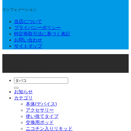
インフォメーション
当店について
プライバシーポリシー
特定商取引法に基づく表記
お問い合わせ
サイトマップ
© 2026 Joker Vape Shop
検
索
お知らせ
対
カテゴリ
象:
本体(デバイス)
アクセサリー
使い捨てタイプ
交換用ポッド
ニコチン入りリキッド