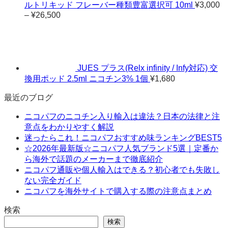
ルトリキッド フレーバー種類豊富選択可 10ml
¥
3,000
–
¥
26,500
価
格
帯:
¥3,000
–
¥26,500
JUES プラス(Relx infinity / Infy対応) 交
換用ポッド 2.5ml ニコチン3% 1個
¥
1,680
最近のブログ
ニコパフのニコチン入り輸入は違法？日本の法律と注
意点をわかりやすく解説
迷ったらこれ！ニコパフおすすめ味ランキングBEST5
☆2026年最新版☆ニコパフ人気ブランド5選｜定番か
ら海外で話題のメーカーまで徹底紹介
ニコパフ通販や個人輸入はできる？初心者でも失敗し
ない完全ガイド
ニコパフを海外サイトで購入する際の注意点まとめ
検索
検索