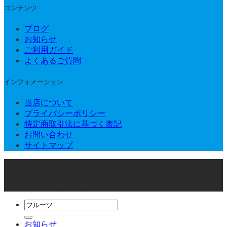
コンテンツ
ブログ
お知らせ
ご利用ガイド
よくあるご質問
インフォメーション
当店について
プライバシーポリシー
特定商取引法に基づく表記
お問い合わせ
サイトマップ
© 2026 Joker Vape Shop
検
索
お知らせ
対