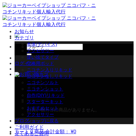
Skip
to
content
お知らせ
カテゴリ
本体(デバイス)
検
アクセサリー
索
使い捨てタイプ
対
ログイン
交換用ポッド
象:
ニコチン入りリキッド
ニコチンなしリキッド
ニコチンソルト
ニコチンショット
自作(DIY)リキッド
スターターキット
おすすめセット
お買い物カゴに商品がありません。
アクセサリー
ブログ
ショップに戻る
ご利用ガイド
カート
0 商品
合計金額：
¥
0
よくあるご質問