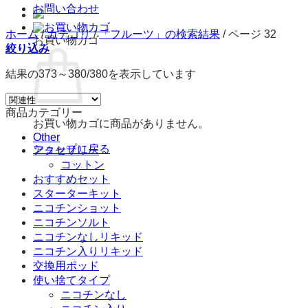
お問い合わせ
ホーム
/
カテゴリ
/
「フルーツ」の検索結果
/
ページ 32
お買い物カゴ
絞り込み
結果の373～380/380を表示しています
商品カテゴリー
お買い物カゴに商品がありません。
Other
ショップに戻る
アクセサリー
コットン
おすすめセット
スターターキット
ニコチンショット
ニコチンソルト
ニコチンなしリキッド
ニコチン入りリキッド
交換用ポッド
使い捨てタイプ
ニコチンなし