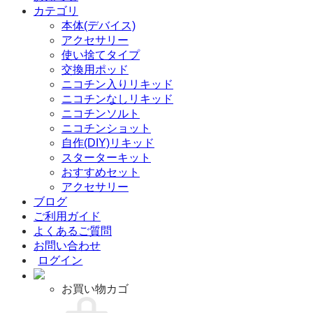
カテゴリ
象:
本体(デバイス)
アクセサリー
使い捨てタイプ
交換用ポッド
ニコチン入りリキッド
ニコチンなしリキッド
ニコチンソルト
ニコチンショット
自作(DIY)リキッド
スターターキット
おすすめセット
アクセサリー
ブログ
ご利用ガイド
よくあるご質問
お問い合わせ
ログイン
お買い物カゴ