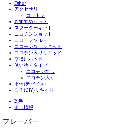
ッ
Other
ド
アクセサリー
35mg
コットン
30ml
おすすめセット
個
スターターキット
ニコチンショット
ニコチンソルト
ニコチンなしリキッド
ニコチン入りリキッド
交換用ポッド
使い捨てタイプ
ニコチンなし
ニコチン入り
本体(デバイス)
自作(DIY)リキッド
説明
追加情報
フレーバー