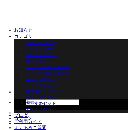
Skip
to
content
お知らせ
カテゴリ
本体(デバイス)
アクセサリー
使い捨てタイプ
交換用ポッド
ニコチン入りリキッド
ニコチンなしリキッド
ニコチンソルト
ニコチンショット
自作(DIY)リキッド
スターターキット
検
おすすめセット
索
アクセサリー
対
ブログ
ログイン
象:
ご利用ガイド
よくあるご質問