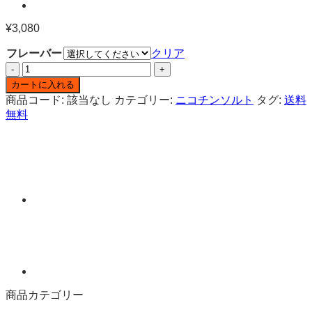
¥
3,080
フレーバー
クリア
ヨ
ー
カートに入れる
グ
商品コード:
該当なし
カテゴリー:
ニコチンソルト
タグ:
送料
ル
無料
ト
ア
イ
ス
ニ
コ
チ
ン
ソ
ル
ト
リ
商品カテゴリー
キ