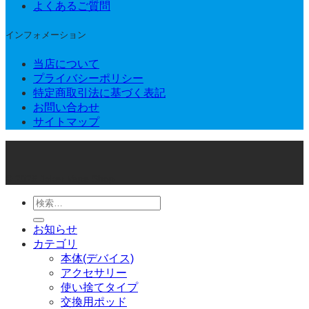
よくあるご質問
インフォメーション
当店について
プライバシーポリシー
特定商取引法に基づく表記
お問い合わせ
サイトマップ
© 2026 Joker Vape Shop
検
索
お知らせ
対
カテゴリ
象:
本体(デバイス)
アクセサリー
使い捨てタイプ
交換用ポッド