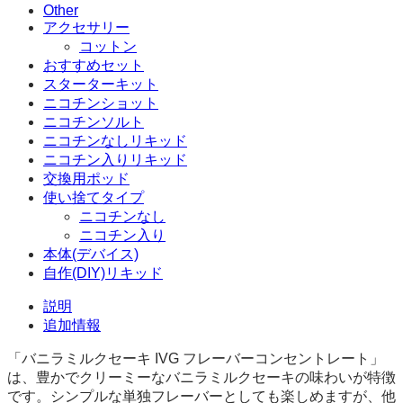
個
Other
アクセサリー
コットン
おすすめセット
スターターキット
ニコチンショット
ニコチンソルト
ニコチンなしリキッド
ニコチン入りリキッド
交換用ポッド
使い捨てタイプ
ニコチンなし
ニコチン入り
本体(デバイス)
自作(DIY)リキッド
説明
追加情報
「バニラミルクセーキ IVG フレーバーコンセントレート」
は、豊かでクリーミーなバニラミルクセーキの味わいが特徴
です。シンプルな単独フレーバーとしても楽しめますが、他