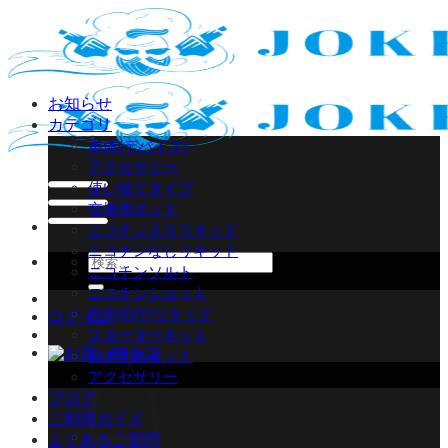
Skip
to
content
お知らせ
カテゴリ
本体(デバイス)
アクセサリー
使い捨てタイプ
交換用ポッド
ニコチン入りリキッド
ニコチンなしリキッド
検
ニコチンソルト
索
ニコチンショット
対
自作(DIY)リキッド
ログイン
象:
スターターキット
おすすめセット
アクセサリー
ブログ
ご利用ガイド
よくあるご質問