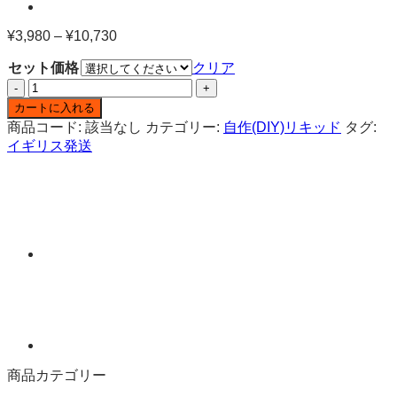
¥
3,980
–
¥
10,730
価
格
セット価格
クリア
帯:
IVG
¥3,980
(自
–
カートに入れる
作
¥10,730
商品コード:
該当なし
カテゴリー:
自作(DIY)リキッド
タグ:
リ
イギリス発送
キ
ッ
ド)
バ
ニ
ラ
ミ
ル
ク
シ
ェ
イ
商品カテゴリー
ク