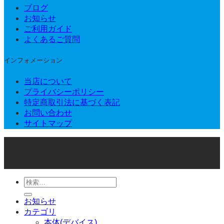
ブログ
お知らせ
ご利用ガイド
よくあるご質問
インフォメーション
当店について
プライバシーポリシー
特定商取引法に基づく表記
お問い合わせ
サイトマップ
© 2026 Joker Vape Shop
検
索
お知らせ
対
カテゴリ
象:
本体(デバイス)