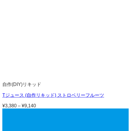
¥3,300
–
¥8,930
自作(DIY)リキッド
Tジュース (自作リキッド) ストロベリーフルーツ
¥
3,380
–
¥
9,140
価
格
帯:
¥3,380
–