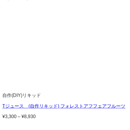
格
帯:
¥2,980
–
¥8,060
自作(DIY)リキッド
Tジュース (自作リキッド) フォレストアフフェアフルーツ
¥
3,300
–
¥
8,930
価
格
帯: