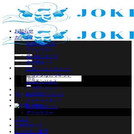
Skip
to
content
お知らせ
カテゴリ
本体(デバイス)
アクセサリー
使い捨てタイプ
交換用ポッド
ニコチン入りリキッド
ニコチンなしリキッド
検
ニコチンソルト
索
ニコチンショット
対
自作(DIY)リキッド
ログイン
象:
スターターキット
おすすめセット
アクセサリー
ブログ
ご利用ガイド
よくあるご質問