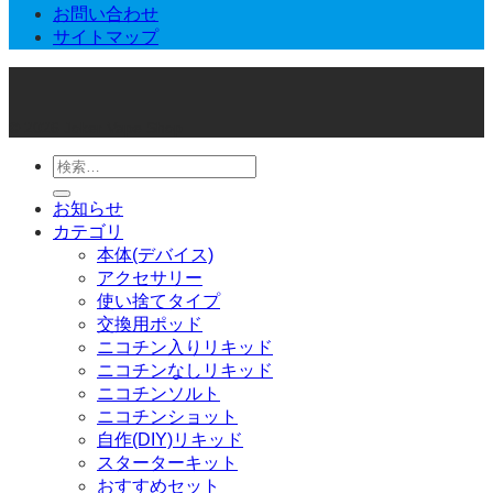
お問い合わせ
サイトマップ
© 2026 Joker Vape Shop
検
索
お知らせ
対
カテゴリ
象:
本体(デバイス)
アクセサリー
使い捨てタイプ
交換用ポッド
ニコチン入りリキッド
ニコチンなしリキッド
ニコチンソルト
ニコチンショット
自作(DIY)リキッド
スターターキット
おすすめセット