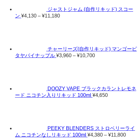
ジャストジャム (自作リキッド) スコー
価
ン
¥
4,130
–
¥
11,180
格
帯:
¥4,130
–
¥11,180
チャーリーズ(自作リキッド) マンゴーピ
価
タヤパイナップル
¥
3,960
–
¥
10,700
格
帯:
¥3,960
–
¥10,700
DOOZY VAPE ブラックカラントレモネ
ード ニコチン入りリキッド 100ml
¥
4,650
PEEKY BLENDERS ストロベリーライ
価
ム ニコチンなしリキッド 100ml
¥
4,380
–
¥
11,800