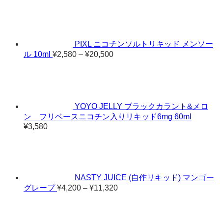
格
帯:
¥4,38
–
¥11,8
PIXL ニコチンソルトリキッド メンソー
価
ル 10ml
¥
2,580
–
¥
20,500
格
帯:
¥2,580
–
¥20,500
YOYO JELLY ブラックカラント&メロ
ン フリベースニコチン入りリキッド6mg 60ml
¥
3,580
NASTY JUICE (自作リキッド) マンゴー
価
グレープ
¥
4,200
–
¥
11,320
格
帯:
¥4,200