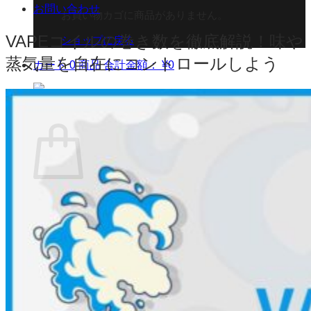
お問い合わせ
お買い物カゴに商品がありません。
VAPEコイルの巻き数を徹底解説！味や
ショップに戻る
蒸気量を自在にコントロールしよう
カート
0 商品
合計金額：
¥
0
お買い物カゴ
お買い物カゴに商品がありません。
ショップに戻る