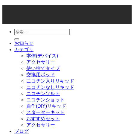
© 2026 Joker Vape Shop
検
索
お知らせ
対
カテゴリ
象:
本体(デバイス)
アクセサリー
使い捨てタイプ
交換用ポッド
ニコチン入りリキッド
ニコチンなしリキッド
ニコチンソルト
ニコチンショット
自作(DIY)リキッド
スターターキット
おすすめセット
アクセサリー
ブログ