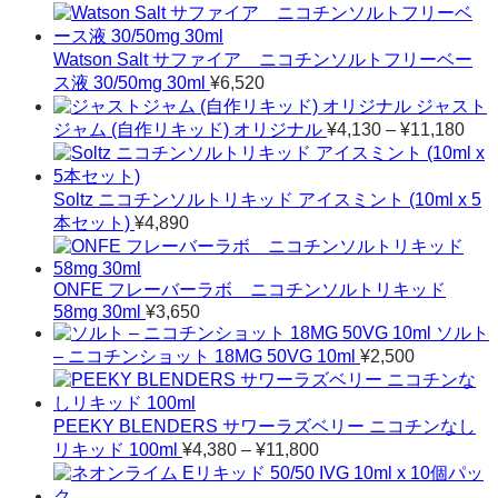
格
帯:
Watson Salt サファイア ニコチンソルトフリーベー
¥2,580
–
ス液 30/50mg 30ml
¥
6,520
¥20,500
ジャスト
価
ジャム (自作リキッド) オリジナル
¥
4,130
–
¥
11,180
格
帯:
¥4,
Soltz ニコチンソルトリキッド アイスミント (10ml x 5
–
本セット)
¥
4,890
¥11
ONFE フレーバーラボ ニコチンソルトリキッド
58mg 30ml
¥
3,650
ソルト
– ニコチンショット 18MG 50VG 10ml
¥
2,500
PEEKY BLENDERS サワーラズベリー ニコチンなし
価
リキッド 100ml
¥
4,380
–
¥
11,800
格
帯: