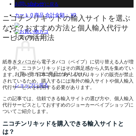
お問い合わせ
ショップに戻る
カート
0 商品
合計金額：
¥
0
ニコチンリキッドの輸入サイトを選ぶ
なら？おすすめ方法と個人輸入代行サ
ービスの活用法
お買い物カゴ
紙巻きタバコから電子タバコ（ベイプ）に切り替える人が増
える中、ニコチンリキッドはその満足感から人気を集めてい
お買い物カゴに商品がありません。
ます。しかし、日本ではニコチン入りリキッドの販売が禁止
されているため、購入するには海外の輸入サイトや個人輸入
ショップに戻る
代行サービスを利用する必要があります。
この記事では、信頼できる輸入サイトの選び方や、個人輸入
代行サービスとしておすすめのジョーカーベイプショップに
ついてご紹介します。
ニコチンリキッドを購入できる輸入サイトと
は？