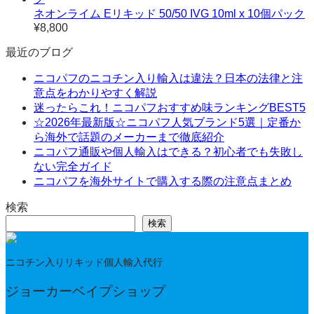
¥4,380
ネオンライム Eリキッド 50/50 IVG 10ml x 10個パック
–
¥
8,800
¥11,800
最近のブログ
ニコパフのニコチン入り輸入は違法？日本の法律と注
意点をわかりやすく解説
迷ったらこれ！ニコパフおすすめ味ランキングBEST5
☆2026年最新版☆ニコパフ人気ブランド5選｜定番か
ら海外で話題のメーカーまで徹底紹介
ニコパフ通販や個人輸入はできる？初心者でも失敗し
ない完全ガイド
ニコパフを海外サイトで購入する際の注意点まとめ
検索
検索
ニコチン入りリキッド個人輸入代行
ジョーカーベイプショップ