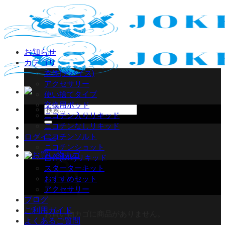
Skip
to
content
お知らせ
カテゴリ
本体(デバイス)
アクセサリー
使い捨てタイプ
交換用ポッド
検
ニコチン入りリキッド
索
ニコチンなしリキッド
対
ニコチンソルト
ログイン
象:
ニコチンショット
自作(DIY)リキッド
スターターキット
おすすめセット
アクセサリー
ブログ
ご利用ガイド
お買い物カゴに商品がありません。
よくあるご質問