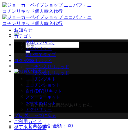
Skip
to
content
お知らせ
カテゴリ
本体(デバイス)
検
アクセサリー
索
使い捨てタイプ
対
ログイン
交換用ポッド
象:
ニコチン入りリキッド
ニコチンなしリキッド
ニコチンソルト
ニコチンショット
自作(DIY)リキッド
スターターキット
おすすめセット
お買い物カゴに商品がありません。
アクセサリー
ブログ
ショップに戻る
ご利用ガイド
カート
0 商品
合計金額：
¥
0
よくあるご質問