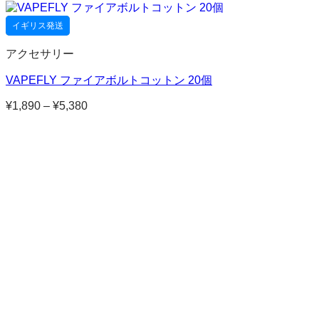
格
帯:
イギリス発送
¥1,980
–
アクセサリー
¥5,640
VAPEFLY ファイアボルトコットン 20個
¥
1,890
–
¥
5,380
価
格
帯:
¥1,890
–
¥5,380