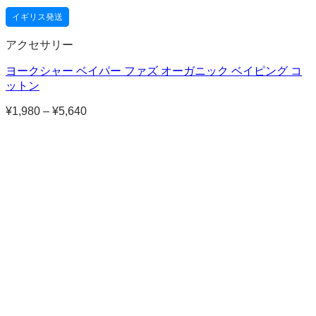
イギリス発送
アクセサリー
ヨークシャー ベイパー ファズ オーガニック ベイピング コ
ットン
¥
1,980
–
¥
5,640
価
格
帯:
¥1,980
–
¥5,640