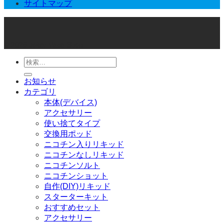
サイトマップ
© 2026 Joker Vape Shop
検
索
お知らせ
対
カテゴリ
象:
本体(デバイス)
アクセサリー
使い捨てタイプ
交換用ポッド
ニコチン入りリキッド
ニコチンなしリキッド
ニコチンソルト
ニコチンショット
自作(DIY)リキッド
スターターキット
おすすめセット
アクセサリー