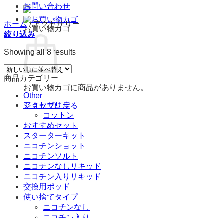
お問い合わせ
ホーム
/
アクセサリー
お買い物カゴ
絞り込み
Showing all 8 results
商品カテゴリー
お買い物カゴに商品がありません。
Other
アクセサリー
ショップに戻る
コットン
おすすめセット
スターターキット
ニコチンショット
ニコチンソルト
ニコチンなしリキッド
ニコチン入りリキッド
交換用ポッド
使い捨てタイプ
ニコチンなし
ニコチン入り