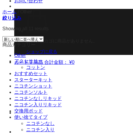
お問い合わせ
ホーム
/
Other
絞り込み
Showing all 11 results
お買い物カゴに商品がありません。
商品カテゴリー
ショップに戻る
Other
アクセサリー
カート
0 商品
合計金額：
¥
0
コットン
おすすめセット
スターターキット
ニコチンショット
ニコチンソルト
ニコチンなしリキッド
ニコチン入りリキッド
交換用ポッド
使い捨てタイプ
ニコチンなし
ニコチン入り