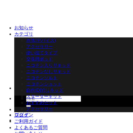
Skip
to
content
お知らせ
カテゴリ
本体(デバイス)
アクセサリー
使い捨てタイプ
交換用ポッド
ニコチン入りリキッド
ニコチンなしリキッド
ニコチンソルト
ニコチンショット
自作(DIY)リキッド
スターターキット
検
おすすめセット
索
アクセサリー
対
ログイン
ブログ
象:
ご利用ガイド
よくあるご質問