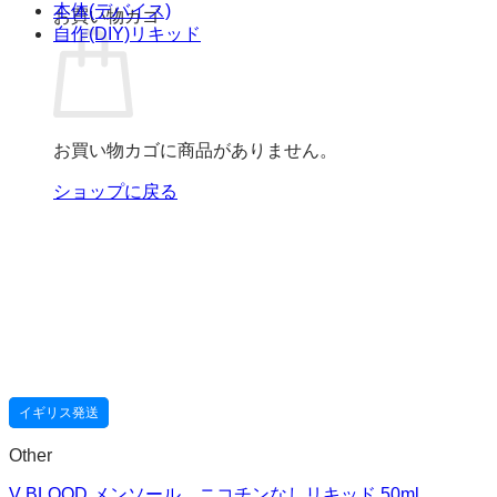
本体(デバイス)
お買い物カゴ
自作(DIY)リキッド
お買い物カゴに商品がありません。
ショップに戻る
イギリス発送
Other
V BLOOD メンソール ニコチンなしリキッド 50ml