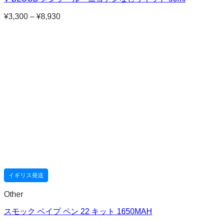
¥
3,300
–
¥
8,930
価
格
帯:
¥3,300
–
¥8,930
イギリス発送
Other
スモック ベイプ ペン 22 キット 1650MAH