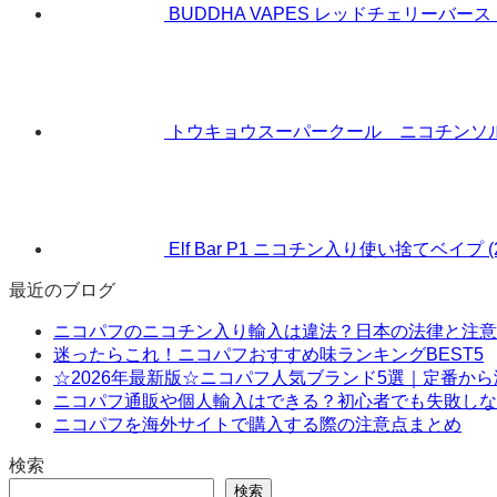
BUDDHA VAPES レッドチェリーバース
トウキョウスーパークール ニコチンソルトリ
Elf Bar P1 ニコチン入り使い捨てベイプ (
最近のブログ
ニコパフのニコチン入り輸入は違法？日本の法律と注意
迷ったらこれ！ニコパフおすすめ味ランキングBEST5
☆2026年最新版☆ニコパフ人気ブランド5選｜定番か
ニコパフ通販や個人輸入はできる？初心者でも失敗しな
ニコパフを海外サイトで購入する際の注意点まとめ
検索
検索