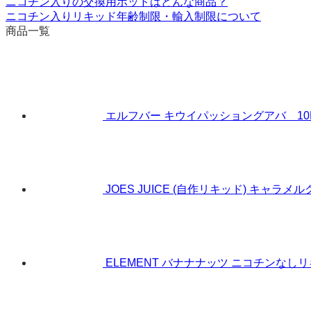
ニコチン入りの交換用ポッドはどんな商品？
ニコチン入りリキッド年齢制限・輸入制限について
商品一覧
エルフバー キウイパッショングアバ 10ML ニ
JOES JUICE (自作リキッド) キャラメ
ELEMENT バナナナッツ ニコチンなしリキ