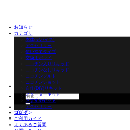
Skip
to
content
お知らせ
カテゴリ
本体(デバイス)
アクセサリー
使い捨てタイプ
交換用ポッド
ニコチン入りリキッド
ニコチンなしリキッド
ニコチンソルト
ニコチンショット
自作(DIY)リキッド
スターターキット
検
おすすめセット
索
アクセサリー
対
ログイン
ブログ
象:
ご利用ガイド
よくあるご質問