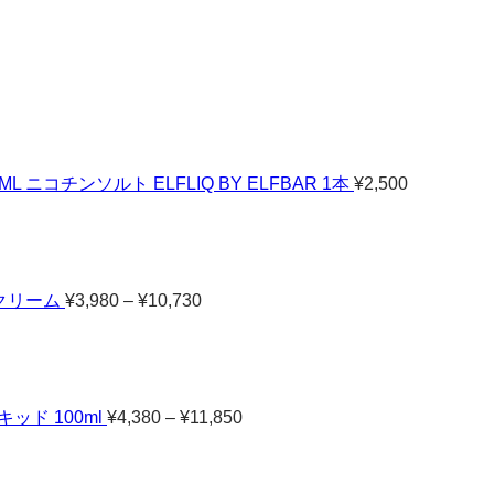
コチンソルト ELFLIQ BY ELFBAR 1本
¥
2,500
価
格
帯:
¥3,980
–
ルクリーム
¥
3,980
–
¥
10,730
¥10,730
価
格
帯:
¥4,380
–
ッド 100ml
¥
4,380
–
¥
11,850
¥11,850