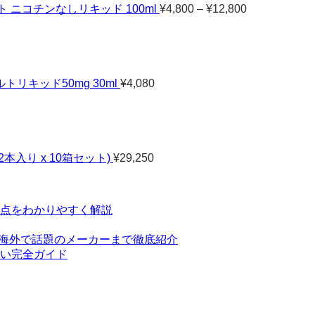
–
ト ニコチンなしリキッド 100ml
¥
4,800
–
¥
12,800
¥12,800
キッド50mg 30ml
¥
4,080
2本入り x 10箱セット)
¥
29,250
点をわかりやすく解説
ら海外で話題のメーカーまで徹底紹介
い完全ガイド