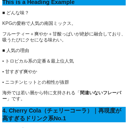
This is a Heading Example
■ どんな味？
KPGの愛称で人気の南国ミックス。
フルーティー＋爽やか＋甘酸っぱいが絶妙に融合しており、
吸うたびにクセになる味わい。
■ 人気の理由
• トロピカル系の定番＆最上位人気
• 甘すぎず爽やか
• ニコチンヒットとの相性が抜群
海外では若い層から特に支持される「
間違いないフレーバ
ー
」です。
4. Cherry Cola（チェリーコーラ）｜再現度が
高すぎるドリンク系No.1