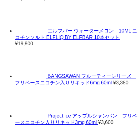
格
帯:
¥4,200
–
¥11,320
エルフバー ウォーターメロン 10ML ニ
コチンソルト ELFLIQ BY ELFBAR 10本セット
¥
19,800
BANGSAWAN フルーティーシリーズ
フリベースニコチン入りリキッド6mg 60ml
¥
3,380
Project ice アップルシャンパン フリベ
ースニコチン入りリキッド3mg 60ml
¥
3,600