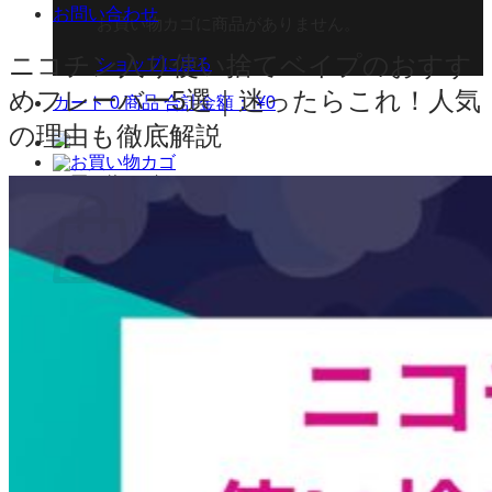
お問い合わせ
お買い物カゴに商品がありません。
ニコチン入り使い捨てベイプのおすす
ショップに戻る
めフレーバー5選｜迷ったらこれ！人気
カート
0 商品
合計金額：
¥
0
の理由も徹底解説
お買い物カゴ
お買い物カゴに商品がありません。
ショップに戻る