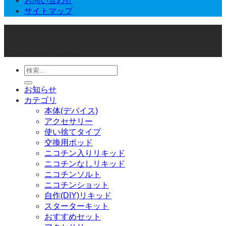
お問い合わせ
サイトマップ
© 2026 Joker Vape Shop
検
索
お知らせ
対
カテゴリ
象:
本体(デバイス)
アクセサリー
使い捨てタイプ
交換用ポッド
ニコチン入りリキッド
ニコチンなしリキッド
ニコチンソルト
ニコチンショット
自作(DIY)リキッド
スターターキット
おすすめセット