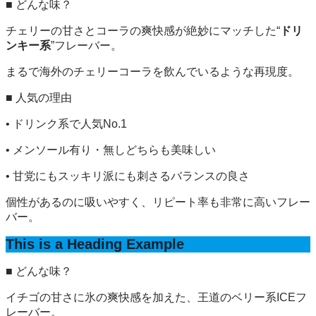
■ どんな味？
チェリーの甘さとコーラの爽快感が絶妙にマッチした“
ドリ
ンキー系
”フレーバー。
まるで海外のチェリーコーラを飲んでいるような再現度。
■ 人気の理由
• ドリンク系で人気No.1
• メンソール有り・無しどちらも美味しい
• 甘党にもスッキリ派にも刺さるバランスの良さ
個性があるのに吸いやすく、リピート率も非常に高いフレー
バー。
This is a Heading Example
■ どんな味？
イチゴの甘さに氷の爽快感を加えた、王道のベリー系ICEフ
レーバー。