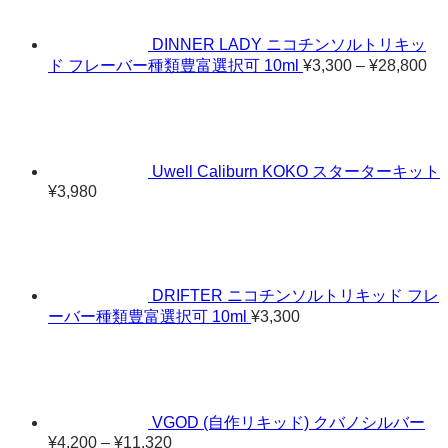
DINNER LADY ニコチンソルトリキッ
価
ド フレーバー種類豊富選択可 10ml
¥
3,300
–
¥
28,800
格
帯:
¥3
–
¥2
Uwell Caliburn KOKO スターターキット
¥
3,980
DRIFTER ニコチンソルトリキッド フレ
ーバー種類豊富選択可 10ml
¥
3,300
VGOD (自作リキッド) クバノシルバー
¥
4,200
–
¥
11,320
価