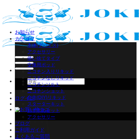
Skip
to
content
お知らせ
カテゴリ
本体(デバイス)
アクセサリー
使い捨てタイプ
交換用ポッド
ニコチン入りリキッド
ニコチンなしリキッド
検
ニコチンソルト
索
ニコチンショット
対
自作(DIY)リキッド
ログイン
象:
スターターキット
おすすめセット
アクセサリー
ブログ
ご利用ガイド
よくあるご質問