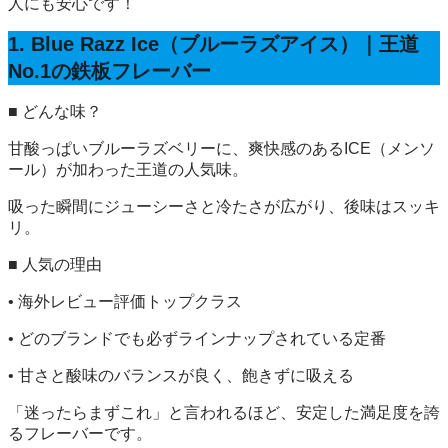
人にも安心です！
1. Blue Razz Ice（ブルーラズアイス）｜王道
No.1の鉄板フレーバー
■ どんな味？
甘酸っぱいブルーラズベリーに、爽快感のあるICE（メンソ
ール）が加わった王道の人気味。
吸った瞬間にジューシーさと冷たさが広がり、後味はスッキ
リ。
■ 人気の理由
• 海外レビュー評価トップクラス
• どのブランドでも必ずラインナップされている定番
• 甘さと酸味のバランスが良く、飽きずに吸える
「迷ったらまずこれ」と言われるほど、安定した満足度を誇
るフレーバーです。