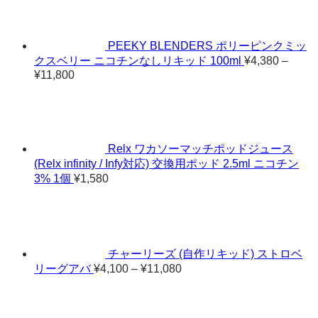
PEEKY BLENDERS ポリーピンクミッ
クスベリー ニコチンなしリキッド 100ml
¥
4,380
–
¥
11,800
価
格
帯:
¥4,380
–
¥11,800
Relx ワカソーマッチポッドジュース
(Relx infinity / Infy対応) 交換用ポッド 2.5ml ニコチン
3% 1個
¥
1,580
チャーリーズ (自作リキッド) ストロベ
価
リーグアバ
¥
4,100
–
¥
11,080
格
帯:
¥4,100