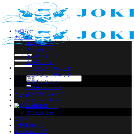
Skip
to
content
お知らせ
カテゴリ
本体(デバイス)
アクセサリー
使い捨てタイプ
交換用ポッド
ニコチン入りリキッド
ニコチンなしリキッド
検
ニコチンソルト
索
ニコチンショット
対
自作(DIY)リキッド
ログイン
象:
スターターキット
おすすめセット
アクセサリー
ブログ
ご利用ガイド
よくあるご質問