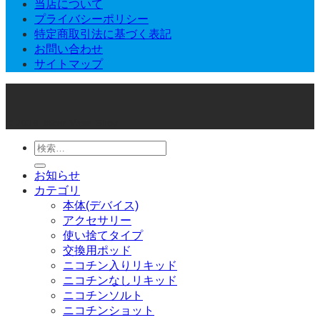
当店について
プライバシーポリシー
特定商取引法に基づく表記
お問い合わせ
サイトマップ
© 2026 Joker Vape Shop
検
索
お知らせ
対
カテゴリ
象:
本体(デバイス)
アクセサリー
使い捨てタイプ
交換用ポッド
ニコチン入りリキッド
ニコチンなしリキッド
ニコチンソルト
ニコチンショット