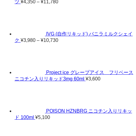
価
ツ
¥
4,350
–
¥
11,780
格
帯:
¥4,350
–
¥11,780
IVG (自作リキッド) バニラミルクシェイ
価
ク
¥
3,980
–
¥
10,730
格
帯:
¥3,980
–
¥10,730
Project ice グレープアイス フリベース
ニコチン入りリキッド3mg 60ml
¥
3,600
POISON HZNBRG ニコチン入りリキッ
ド 100ml
¥
5,100