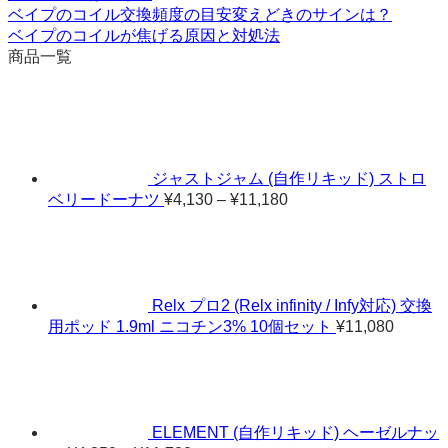
ベイプのコイル交換頻度の目安変えどきのサインは？
ベイプのコイルが焦げる原因と対処法
商品一覧
ジャストジャム (自作リキッド) ストロ
価
ベリードーナツ
¥
4,130
–
¥
11,180
格
帯:
¥4,130
–
¥11,180
Relx プロ2 (Relx infinity / Infy対応) 交換
用ポッド 1.9ml ニコチン3% 10個セット
¥
11,080
ELEMENT (自作リキッド) ヘーゼルナッ