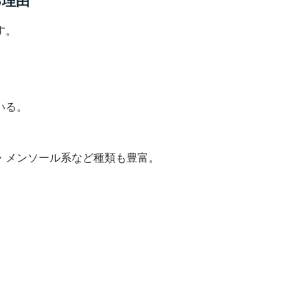
る理由
す。
いる。
・メンソール系など種類も豊富。