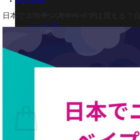
お問い合わせ
日本でニコチン入りベイプは買える？合
お買い物カゴに商品がありません。
ショップに戻る
カート
0 商品
合計金額：
¥
0
お買い物カゴ
お買い物カゴに商品がありません。