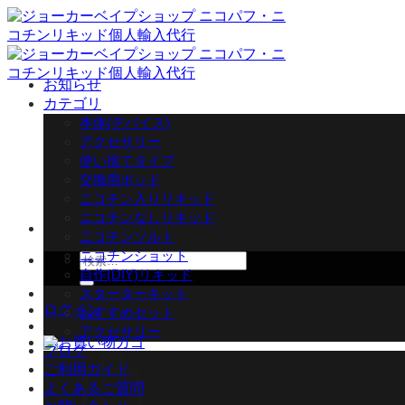
Skip
to
content
お知らせ
カテゴリ
本体(デバイス)
アクセサリー
使い捨てタイプ
交換用ポッド
ニコチン入りリキッド
ニコチンなしリキッド
ニコチンソルト
ニコチンショット
検
自作(DIY)リキッド
索
スターターキット
対
ログイン
おすすめセット
象:
アクセサリー
ブログ
ご利用ガイド
よくあるご質問