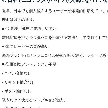
4. 日本でニコチン入りベイプが人気になってい
近年、日本でも個人輸入するユーザーが爆発的に増えていま
理由は以下の通り。
■ ① 禁煙・減煙に成功しやすい
離脱症状を抑えつつタバコを手放せる方法として支持されて
■ ② フレーバーの質が高い
海外ブランドはメッシュコイル搭載で味が濃く、フルーツ系
■ ③ 面倒なメンテナンスが不要
• コイル交換なし
• リキッド補充なし
• ボタン操作なし
吸うだけで使えるシンプルさが魅力。