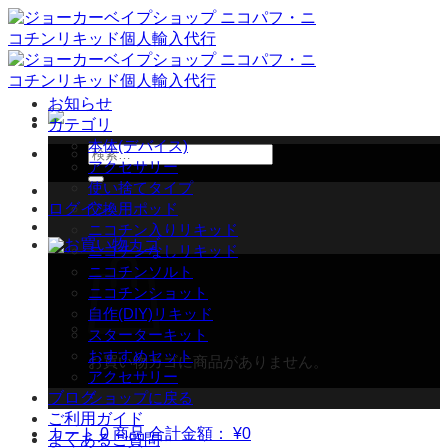
Skip
to
content
お知らせ
カテゴリ
本体(デバイス)
検
アクセサリー
索
使い捨てタイプ
対
ログイン
交換用ポッド
象:
ニコチン入りリキッド
ニコチンなしリキッド
ニコチンソルト
ニコチンショット
自作(DIY)リキッド
スターターキット
おすすめセット
お買い物カゴに商品がありません。
アクセサリー
ブログ
ショップに戻る
ご利用ガイド
カート
0 商品
合計金額：
¥
0
よくあるご質問