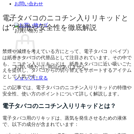
お問い合わせ
電子タバコのニコチン入りリキッドと
は？特徴や安全性を徹底解説
お買い物カゴ
禁煙や減煙を考えている方にとって、電子タバコ（ベイプ）
は紙巻きタバコの代替品として注目されています。その中で
も、ニコチン入りリキッドは、紙巻きタバコに近い吸いごた
お買い物カゴに商品がありません。
えを提供し、タバコからの切り替えをサポートするアイテム
として人気です。
ショップに戻る
この記事では、電子タバコのニコチン入りリキッドの特徴や
安全性、使い方のポイントについて詳しく解説します。
電子タバコのニコチン入りリキッドとは？
電子タバコ用のリキッドは、蒸気を発生させるための液体
で、以下の成分が含まれています：