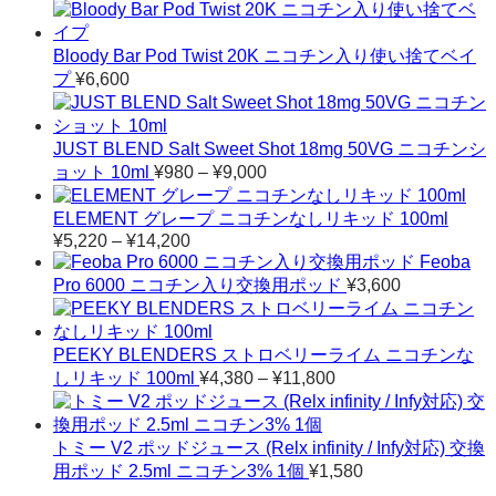
格
帯:
¥4,360
Bloody Bar Pod Twist 20K ニコチン入り使い捨てベイ
–
プ
¥
6,600
¥11,800
JUST BLEND Salt Sweet Shot 18mg 50VG ニコチンシ
価
ョット 10ml
¥
980
–
¥
9,000
格
帯:
ELEMENT グレープ ニコチンなしリキッド 100ml
¥980
¥
5,220
–
¥
14,200
価
–
Feoba
格
¥9,000
Pro 6000 ニコチン入り交換用ポッド
¥
3,600
帯:
¥5,220
–
¥14,200
PEEKY BLENDERS ストロベリーライム ニコチンな
価
しリキッド 100ml
¥
4,380
–
¥
11,800
格
帯:
¥4,380
トミー V2 ポッドジュース (Relx infinity / Infy対応) 交換
–
用ポッド 2.5ml ニコチン3% 1個
¥
1,580
¥11,800