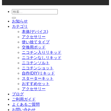
© 2026 Joker Vape Shop
検
索
お知らせ
対
カテゴリ
象:
本体(デバイス)
アクセサリー
使い捨てタイプ
交換用ポッド
ニコチン入りリキッド
ニコチンなしリキッド
ニコチンソルト
ニコチンショット
自作(DIY)リキッド
スターターキット
おすすめセット
アクセサリー
ブログ
ご利用ガイド
よくあるご質問
お問い合わせ