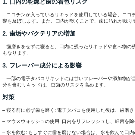
1. 口内の乾燥と歯の着色リスク
– ニコチンが入っているリキッドを使用している場合、ニ
響を及ぼします。また、口内が乾くことで、歯に汚れが残り
2. 歯垢やバクテリアの増加
– 歯磨きをせずに寝ると、口内に残ったリキッドや食べ物の
もなります。
3. フレーバー成分による影響
– 一部の電子タバコリキッドには甘いフレーバーや添加物
分を含むリキッドは、虫歯のリスクを高めます。
対策
– 寝る前に必ず歯を磨く: 電子タバコを使用した後は、歯
– マウスウォッシュの使用: 口内をリフレッシュし、細菌
– 水を飲む: もしすぐに歯を磨けない場合は、水を飲んで