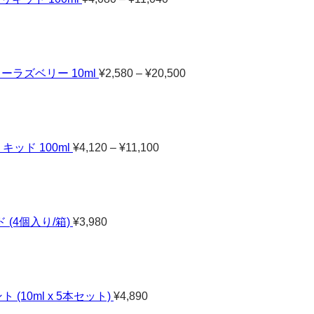
¥11,040
価
格
帯:
¥2,580
–
ーラズベリー 10ml
¥
2,580
–
¥
20,500
¥20,500
価
格
帯:
¥4,120
–
キッド 100ml
¥
4,120
–
¥
11,100
¥11,100
 (4個入り/箱)
¥
3,980
(10ml x 5本セット)
¥
4,890