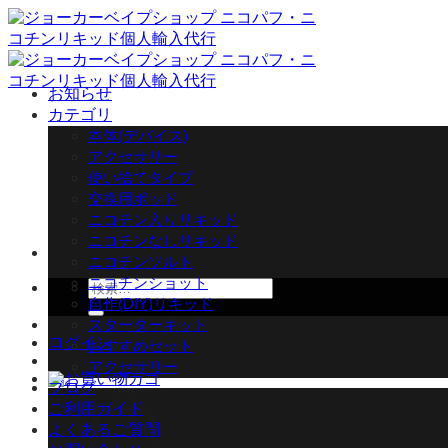
Skip
to
content
お知らせ
カテゴリ
本体(デバイス)
アクセサリー
使い捨てタイプ
交換用ポッド
ニコチン入りリキッド
ニコチンなしリキッド
ニコチンソルト
ニコチンショット
検
自作(DIY)リキッド
索
スターターキット
対
ログイン
おすすめセット
象:
アクセサリー
ブログ
ご利用ガイド
よくあるご質問