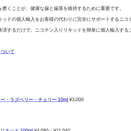
を磨くことが、健康な歯と歯茎を維持するために重要です。
キッドの個人輸入をお客様の代わりに完全にサポートするニコ
決済するだけで、ニコチン入りリキッドを簡単に個人輸入する
について
ベリー・ラズベリー・チェリー 10ml
¥
3,000
価
格
帯:
¥4,080
–
リキッド 100ml
¥
4,080
–
¥
11,040