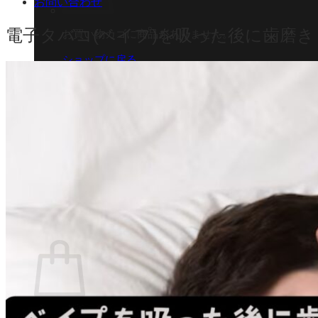
お問い合わせ
電子タバコ(ベイプ)を吸った後に歯磨
お買い物カゴに商品がありません。
ショップに戻る
カート
0 商品
合計金額：
¥
0
お買い物カゴ
お買い物カゴに商品がありません。