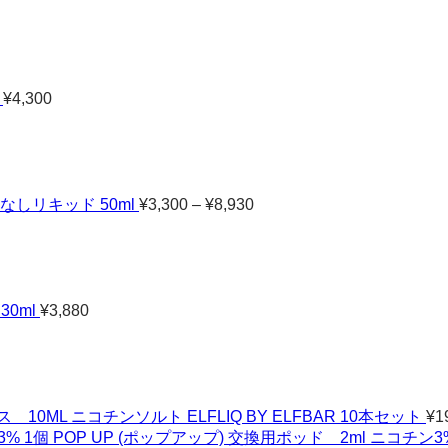
¥
4,300
価
格
帯:
¥3,300
–
しリキッド 50ml
¥
3,300
–
¥
8,930
¥8,930
30ml
¥
3,880
ML ニコチンソルト ELFLIQ BY ELFBAR 10本セット
¥
1
POP UP (ポップアップ) 交換用ポッド 2ml ニコチン3