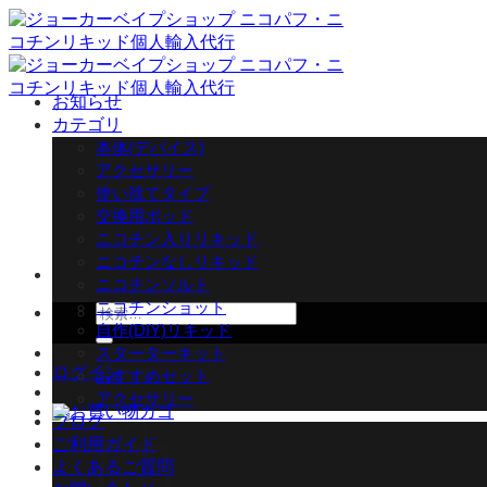
Skip
to
content
お知らせ
カテゴリ
本体(デバイス)
アクセサリー
使い捨てタイプ
交換用ポッド
ニコチン入りリキッド
ニコチンなしリキッド
ニコチンソルト
ニコチンショット
検
自作(DIY)リキッド
索
スターターキット
対
ログイン
おすすめセット
象:
アクセサリー
ブログ
ご利用ガイド
よくあるご質問