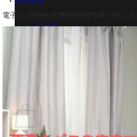
お問い合わせ
電子タバコ(ベイプ)を室内で吸う時に
お買い物カゴに商品がありません。
ショップに戻る
カート
0 商品
合計金額：
¥
0
お買い物カゴ
お買い物カゴに商品がありません。