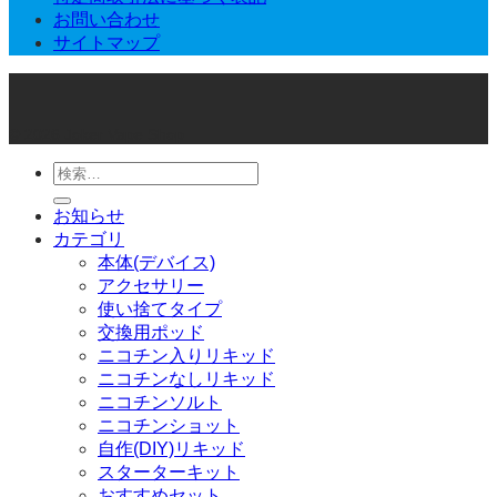
お問い合わせ
サイトマップ
© 2026 Joker Vape Shop
検
索
お知らせ
対
カテゴリ
象:
本体(デバイス)
アクセサリー
使い捨てタイプ
交換用ポッド
ニコチン入りリキッド
ニコチンなしリキッド
ニコチンソルト
ニコチンショット
自作(DIY)リキッド
スターターキット
おすすめセット