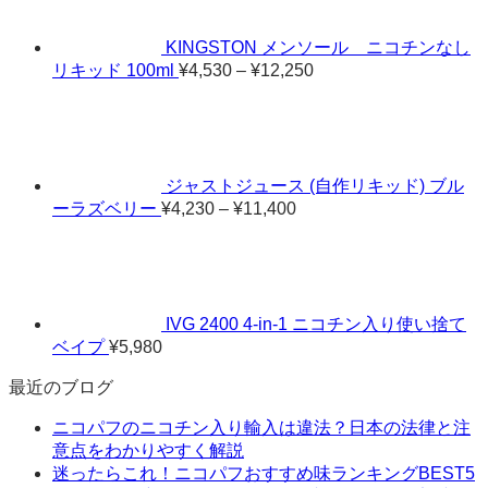
KINGSTON メンソール ニコチンなし
価
リキッド 100ml
¥
4,530
–
¥
12,250
格
帯:
¥4,530
–
¥12,250
ジャストジュース (自作リキッド) ブル
価
ーラズベリー
¥
4,230
–
¥
11,400
格
帯:
¥4,230
–
¥11,400
IVG 2400 4-in-1 ニコチン入り使い捨て
ベイプ
¥
5,980
最近のブログ
ニコパフのニコチン入り輸入は違法？日本の法律と注
意点をわかりやすく解説
迷ったらこれ！ニコパフおすすめ味ランキングBEST5