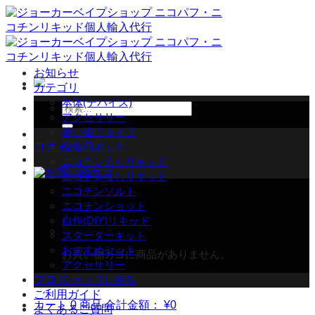
Skip
to
content
お知らせ
カテゴリ
本体(デバイス)
検
アクセサリー
索
使い捨てタイプ
対
ログイン
交換用ポッド
象:
ニコチン入りリキッド
ニコチンなしリキッド
ニコチンソルト
ニコチンショット
自作(DIY)リキッド
スターターキット
おすすめセット
お買い物カゴに商品がありません。
アクセサリー
ブログ
ショップに戻る
ご利用ガイド
カート
0 商品
合計金額：
¥
0
よくあるご質問