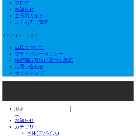
ブログ
お知らせ
ご利用ガイド
よくあるご質問
インフォメーション
当店について
プライバシーポリシー
特定商取引法に基づく表記
お問い合わせ
サイトマップ
© 2026 Joker Vape Shop
検
索
お知らせ
対
カテゴリ
象:
本体(デバイス)