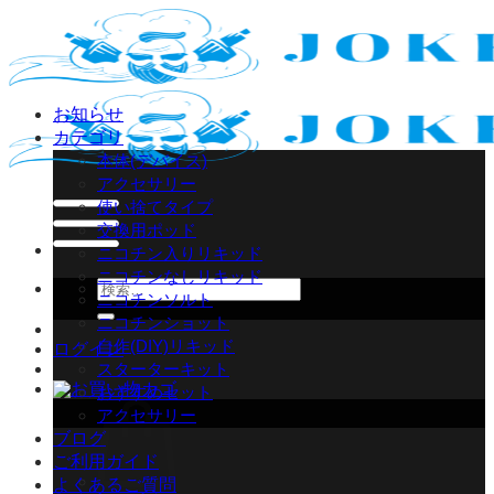
Skip
to
content
お知らせ
カテゴリ
本体(デバイス)
アクセサリー
使い捨てタイプ
交換用ポッド
ニコチン入りリキッド
ニコチンなしリキッド
検
ニコチンソルト
索
ニコチンショット
対
自作(DIY)リキッド
ログイン
象:
スターターキット
おすすめセット
アクセサリー
ブログ
ご利用ガイド
よくあるご質問