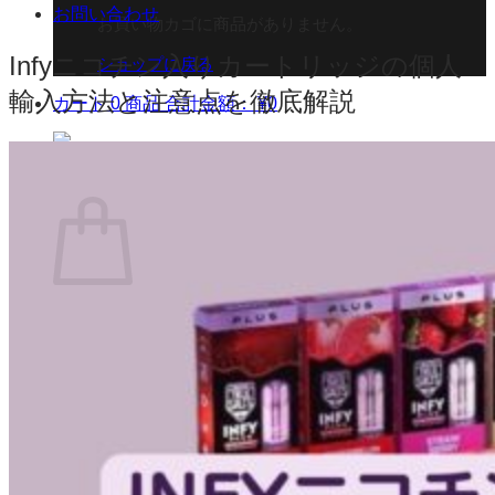
お問い合わせ
お買い物カゴに商品がありません。
Infyニコチン入りカートリッジの個人
ショップに戻る
輸入方法と注意点を徹底解説
カート
0 商品
合計金額：
¥
0
お買い物カゴ
お買い物カゴに商品がありません。
ショップに戻る