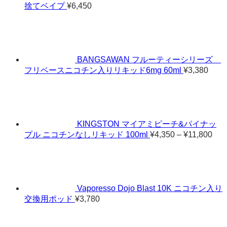
捨てベイプ
¥
6,450
BANGSAWAN フルーティーシリーズ
フリベースニコチン入りリキッド6mg 60ml
¥
3,380
KINGSTON マイアミピーチ&パイナッ
価
プル ニコチンなしリキッド 100ml
¥
4,350
–
¥
11,800
格
帯:
¥4,
–
¥11
Vaporesso Dojo Blast 10K ニコチン入り
交換用ポッド
¥
3,780