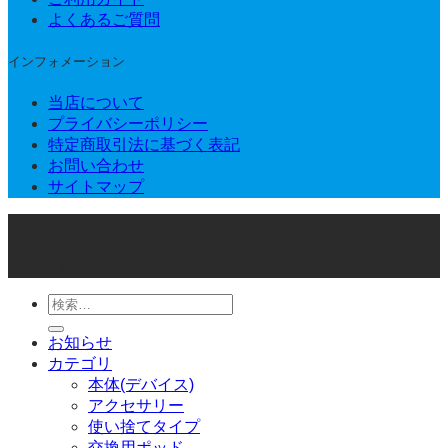
よくあるご質問
インフォメーション
当店について
プライバシーポリシー
特定商取引法に基づく表記
お問い合わせ
サイトマップ
© 2026 Joker Vape Shop
検
索
お知らせ
対
カテゴリ
象:
本体(デバイス)
アクセサリー
使い捨てタイプ
交換用ポッド