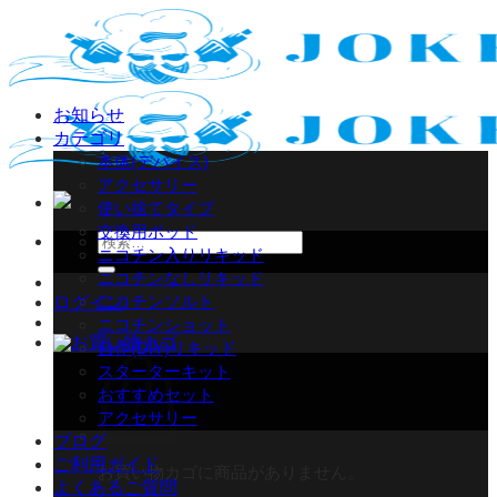
Skip
to
content
お知らせ
カテゴリ
本体(デバイス)
アクセサリー
使い捨てタイプ
交換用ポッド
検
ニコチン入りリキッド
索
ニコチンなしリキッド
対
ニコチンソルト
ログイン
象:
ニコチンショット
自作(DIY)リキッド
スターターキット
おすすめセット
アクセサリー
ブログ
ご利用ガイド
お買い物カゴに商品がありません。
よくあるご質問