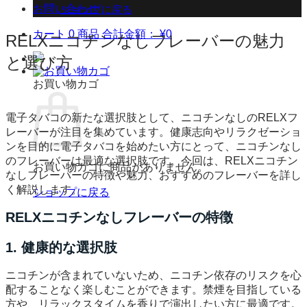
お問い合わせ
ショップに戻る
カート
0 商品
合計金額：
¥
0
RELXニコチンなしフレーバーの魅力
と選び方
お買い物カゴ
電子タバコの新たな選択肢として、ニコチンなしのRELXフ
レーバーが注目を集めています。健康志向やリラクゼーショ
ンを目的に電子タバコを始めたい方にとって、ニコチンなし
のフレーバーは最適な選択肢です。今回は、RELXニコチン
お買い物カゴに商品がありません。
なしフレーバーの特徴や魅力、おすすめのフレーバーを詳し
く解説します。
ショップに戻る
RELXニコチンなしフレーバーの特徴
1. 健康的な選択肢
ニコチンが含まれていないため、ニコチン依存のリスクを心
配することなく楽しむことができます。禁煙を目指している
方や、リラックスタイムを香りで演出したい方に最適です。