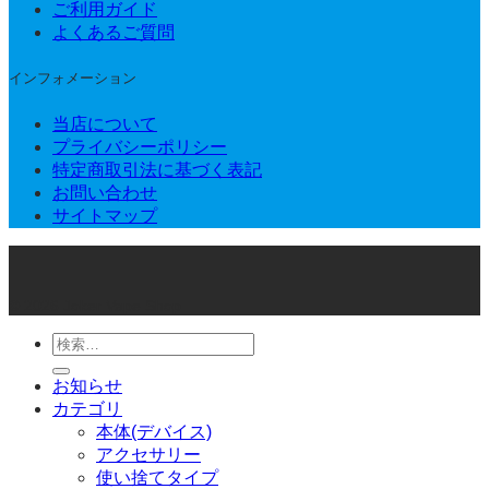
ご利用ガイド
よくあるご質問
インフォメーション
当店について
プライバシーポリシー
特定商取引法に基づく表記
お問い合わせ
サイトマップ
© 2026 Joker Vape Shop
検
索
お知らせ
対
カテゴリ
象:
本体(デバイス)
アクセサリー
使い捨てタイプ