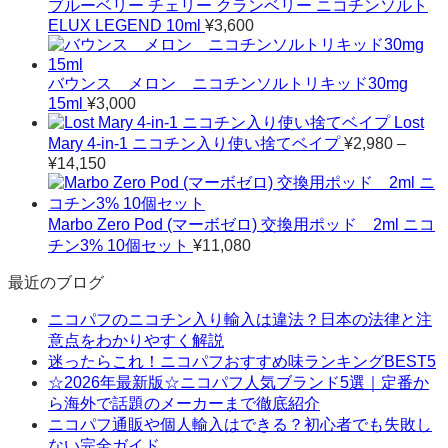
¥4,360
ブルーベリー チェリー クランベリー ニコチンソルト
–
ELUX LEGEND 10ml
¥
3,600
¥11,800
バウンス メロン ニコチンソルトリキッド30mg
15ml
¥
3,000
Lost
Mary 4-in-1 ニコチン入り使い捨てベイプ
¥
2,980
–
¥
14,150
価
格
帯:
Marbo Zero Pod (マーボゼロ) 交換用ポッド 2ml ニコ
¥2,980
–
チン3% 10個セット
¥
11,080
¥14,150
最近のブログ
ニコパフのニコチン入り輸入は違法？日本の法律と注
意点をわかりやすく解説
迷ったらこれ！ニコパフおすすめ味ランキングBEST5
☆2026年最新版☆ニコパフ人気ブランド5選｜定番か
ら海外で話題のメーカーまで徹底紹介
ニコパフ通販や個人輸入はできる？初心者でも失敗し
ない完全ガイド