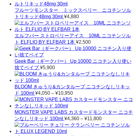
フルーツモンスター ミックスベリー ニコチンソル
トリキッド48mg 30ml
¥
4,880
エルフバー ストロベリーアイス 10ML ニコチンソル
ト ELFLIQ BY ELFBAR 1本
¥
2,500
Geek Bar（ギークバー） Up 10000 ニコチン入り使い
捨てベイプ
¥
5,900
BLOOM きゅうり&カンタループ ニコチンなしリキッ
価
ド 100ml
¥
4,050
–
¥
10,950
格
帯:
¥4,050
MONSTER VAPE LABS カスタードモンスター ニコチ
–
価
ンなしリキッド 100ml
¥
4,360
–
¥
11,800
¥10,950
格
帯: