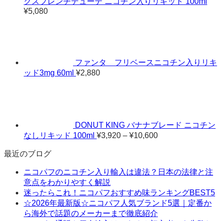
クスフレンチデューデ ニコチン入りリキッド 100ml
¥
5,080
ファンタ フリベースニコチン入りリキ
ッド3mg 60ml
¥
2,880
DONUT KING バナナブレード ニコチン
価
なしリキッド 100ml
¥
3,920
–
¥
10,600
格
最近のブログ
帯:
¥3,920
ニコパフのニコチン入り輸入は違法？日本の法律と注
–
意点をわかりやすく解説
¥10,600
迷ったらこれ！ニコパフおすすめ味ランキングBEST5
☆2026年最新版☆ニコパフ人気ブランド5選｜定番か
ら海外で話題のメーカーまで徹底紹介