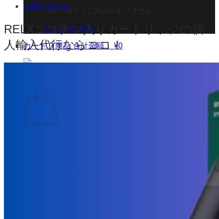
お問い合わせ
お買い物カゴに商品がありません。
RELXニコチン入りカートリッジの個
ショップに戻る
人輸入代行ならココ！
カート
0 商品
合計金額：
¥
0
お買い物カゴ
お買い物カゴに商品がありません。
ショップに戻る