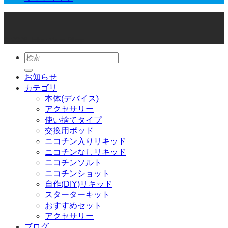
© 2026 Joker Vape Shop
検
索
お知らせ
対
カテゴリ
象:
本体(デバイス)
アクセサリー
使い捨てタイプ
交換用ポッド
ニコチン入りリキッド
ニコチンなしリキッド
ニコチンソルト
ニコチンショット
自作(DIY)リキッド
スターターキット
おすすめセット
アクセサリー
ブログ