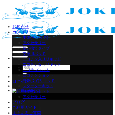
Skip
to
content
お知らせ
カテゴリ
本体(デバイス)
アクセサリー
使い捨てタイプ
交換用ポッド
ニコチン入りリキッド
ニコチンなしリキッド
検
ニコチンソルト
索
ニコチンショット
対
自作(DIY)リキッド
ログイン
象:
スターターキット
おすすめセット
アクセサリー
ブログ
ご利用ガイド
よくあるご質問