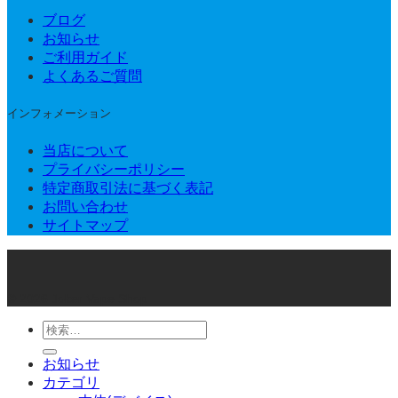
ブログ
お知らせ
ご利用ガイド
よくあるご質問
インフォメーション
当店について
プライバシーポリシー
特定商取引法に基づく表記
お問い合わせ
サイトマップ
© 2026 Joker Vape Shop
検
索
お知らせ
対
カテゴリ
象: