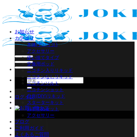
Skip
to
content
お知らせ
カテゴリ
本体(デバイス)
アクセサリー
使い捨てタイプ
交換用ポッド
ニコチン入りリキッド
ニコチンなしリキッド
検
ニコチンソルト
索
ニコチンショット
対
自作(DIY)リキッド
ログイン
象:
スターターキット
おすすめセット
アクセサリー
ブログ
ご利用ガイド
よくあるご質問