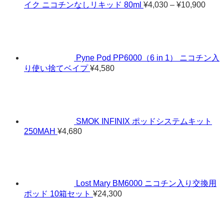
価
イク ニコチンなしリキッド 80ml
¥
4,030
–
¥
10,900
格
帯:
¥4,0
–
¥10,
Pyne Pod PP6000（6 in 1） ニコチン入
り使い捨てベイプ
¥
4,580
SMOK INFINIX ポッドシステムキット
250MAH
¥
4,680
Lost Mary BM6000 ニコチン入り交換用
ポッド 10箱セット
¥
24,300