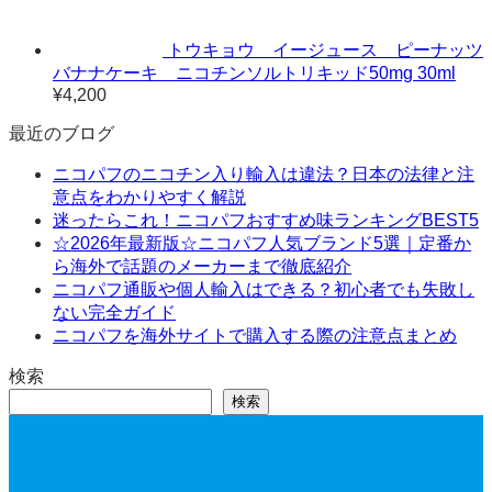
トウキョウ イージュース ピーナッツ
バナナケーキ ニコチンソルトリキッド50mg 30ml
¥
4,200
最近のブログ
ニコパフのニコチン入り輸入は違法？日本の法律と注
意点をわかりやすく解説
迷ったらこれ！ニコパフおすすめ味ランキングBEST5
☆2026年最新版☆ニコパフ人気ブランド5選｜定番か
ら海外で話題のメーカーまで徹底紹介
ニコパフ通販や個人輸入はできる？初心者でも失敗し
ない完全ガイド
ニコパフを海外サイトで購入する際の注意点まとめ
検索
検索