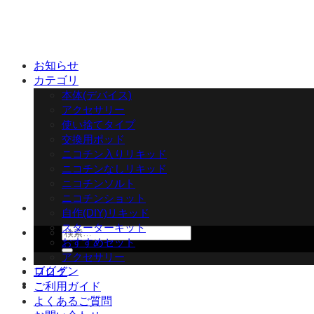
Skip
to
content
お知らせ
カテゴリ
本体(デバイス)
アクセサリー
使い捨てタイプ
交換用ポッド
ニコチン入りリキッド
ニコチンなしリキッド
ニコチンソルト
ニコチンショット
自作(DIY)リキッド
スターターキット
検
おすすめセット
索
アクセサリー
対
ログイン
ブログ
象:
ご利用ガイド
よくあるご質問