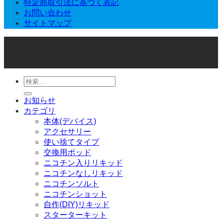
特定商取引法に基づく表記
お問い合わせ
サイトマップ
© 2026 Joker Vape Shop
検
索
お知らせ
対
カテゴリ
象:
本体(デバイス)
アクセサリー
使い捨てタイプ
交換用ポッド
ニコチン入りリキッド
ニコチンなしリキッド
ニコチンソルト
ニコチンショット
自作(DIY)リキッド
スターターキット