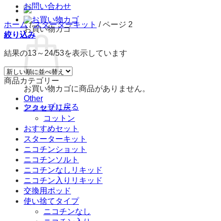
お問い合わせ
ホーム
/
スターターキット
/
ページ 2
お買い物カゴ
絞り込み
結果の13～24/53を表示しています
商品カテゴリー
お買い物カゴに商品がありません。
Other
ショップに戻る
アクセサリー
コットン
おすすめセット
スターターキット
ニコチンショット
ニコチンソルト
ニコチンなしリキッド
ニコチン入りリキッド
交換用ポッド
使い捨てタイプ
ニコチンなし