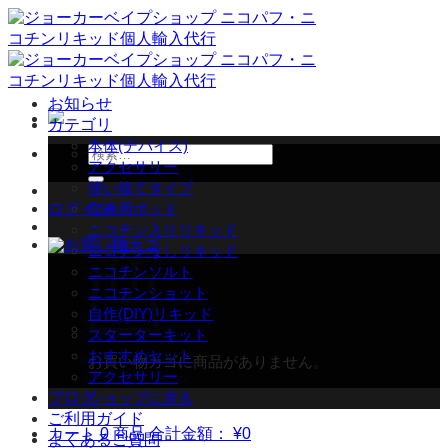
Skip
to
content
お知らせ
カテゴリ
本体(デバイス)
検
アクセサリー
索
使い捨てタイプ
対
ログイン
交換用ポッド
象:
ニコチン入りリキッド
ニコチンなしリキッド
ニコチンソルト
ニコチンショット
自作(DIY)リキッド
スターターキット
おすすめセット
お買い物カゴに商品がありません。
アクセサリー
ブログ
ショップに戻る
ご利用ガイド
カート
0 商品
合計金額：
¥
0
よくあるご質問