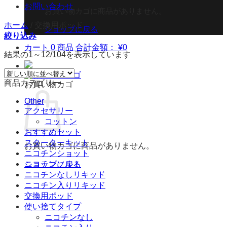
お問い合わせ
お買い物カゴに商品がありません。
ホーム
/
交換用ポッド
ショップに戻る
絞り込み
カート
0 商品
合計金額：
¥
0
結果の1～12/104を表示しています
商品カテゴリー
お買い物カゴ
Other
アクセサリー
コットン
おすすめセット
スターターキット
お買い物カゴに商品がありません。
ニコチンショット
ニコチンソルト
ショップに戻る
ニコチンなしリキッド
ニコチン入りリキッド
交換用ポッド
使い捨てタイプ
ニコチンなし