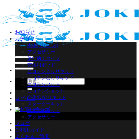
Skip
to
content
お知らせ
カテゴリ
本体(デバイス)
アクセサリー
使い捨てタイプ
交換用ポッド
ニコチン入りリキッド
ニコチンなしリキッド
検
ニコチンソルト
索
ニコチンショット
対
自作(DIY)リキッド
ログイン
象:
スターターキット
おすすめセット
アクセサリー
ブログ
ご利用ガイド
よくあるご質問