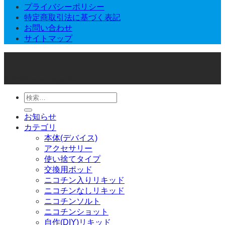
プライバシーポリシー
特定商取引法に基づく表記
お問い合わせ
サイトマップ
© 2026 Joker Vape Shop
検
索
お知らせ
対
カテゴリ
象:
本体(デバイス)
アクセサリー
使い捨てタイプ
交換用ポッド
ニコチン入りリキッド
ニコチンなしリキッド
ニコチンソルト
ニコチンショット
自作(DIY)リキッド