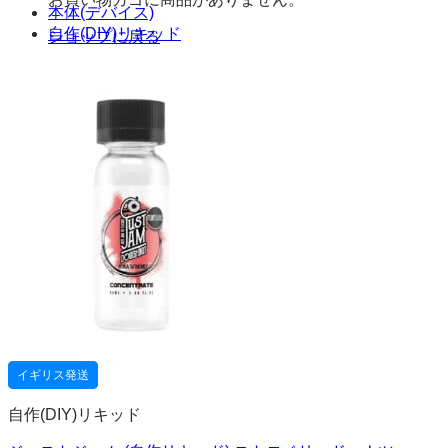
本体(デバイス)
自作(DIY)リキッド
ショップに戻る
イギリス発送
自作(DIY)リキッド