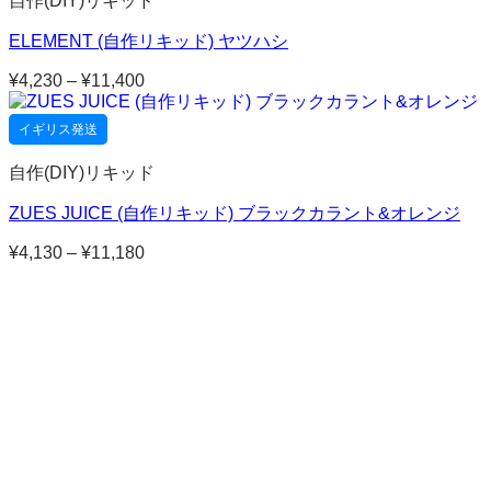
自作(DIY)リキッド
¥11,040
ELEMENT (自作リキッド) ヤツハシ
¥
4,230
–
¥
11,400
価
格
帯:
イギリス発送
¥4,230
–
自作(DIY)リキッド
¥11,400
ZUES JUICE (自作リキッド) ブラックカラント&オレンジ
¥
4,130
–
¥
11,180
価
格
帯:
¥4,130
–
¥11,180