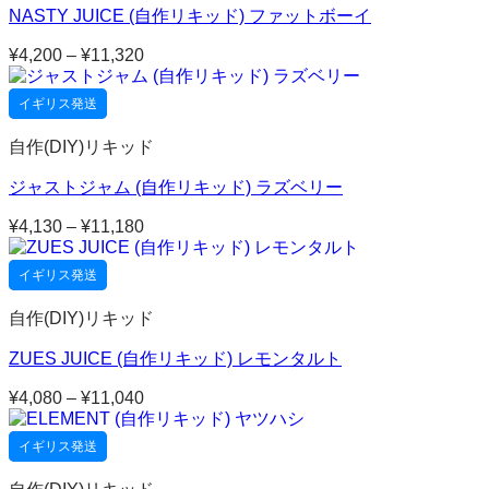
NASTY JUICE (自作リキッド) ファットボーイ
¥
4,200
–
¥
11,320
価
格
帯:
イギリス発送
¥4,200
–
自作(DIY)リキッド
¥11,320
ジャストジャム (自作リキッド) ラズベリー
¥
4,130
–
¥
11,180
価
格
帯:
イギリス発送
¥4,130
–
自作(DIY)リキッド
¥11,180
ZUES JUICE (自作リキッド) レモンタルト
¥
4,080
–
¥
11,040
価
格
帯:
イギリス発送
¥4,080
–