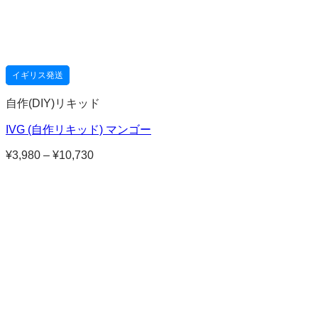
イギリス発送
自作(DIY)リキッド
IVG (自作リキッド) マンゴー
¥
3,980
–
¥
10,730
価
格
帯:
¥3,980
–
¥10,730