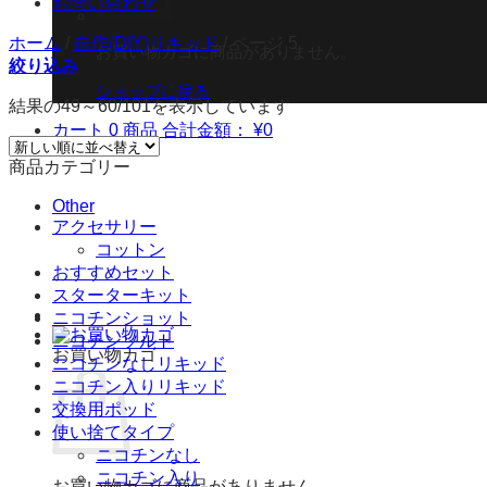
お問い合わせ
ホーム
/
自作(DIY)リキッド
/
ページ 5
お買い物カゴに商品がありません。
絞り込み
ショップに戻る
結果の49～60/101を表示しています
カート
0 商品
合計金額：
¥
0
商品カテゴリー
Other
アクセサリー
コットン
おすすめセット
スターターキット
ニコチンショット
ニコチンソルト
お買い物カゴ
ニコチンなしリキッド
ニコチン入りリキッド
交換用ポッド
使い捨てタイプ
ニコチンなし
ニコチン入り
お買い物カゴに商品がありません。