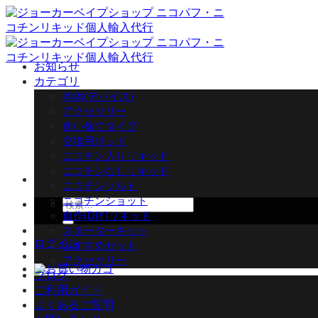
Skip
to
content
お知らせ
カテゴリ
本体(デバイス)
アクセサリー
使い捨てタイプ
交換用ポッド
ニコチン入りリキッド
ニコチンなしリキッド
ニコチンソルト
ニコチンショット
検
自作(DIY)リキッド
索
スターターキット
対
ログイン
おすすめセット
象:
アクセサリー
ブログ
ご利用ガイド
よくあるご質問