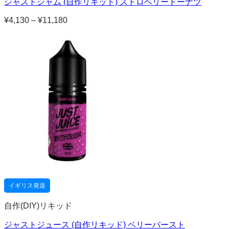
ジャストジャム (自作リキッド) ストロベリードーナツ
¥
4,130
–
¥
11,180
価
格
帯:
¥4,130
–
¥11,180
イギリス発送
自作(DIY)リキッド
ジャストジュース (自作リキッド) ベリーバースト