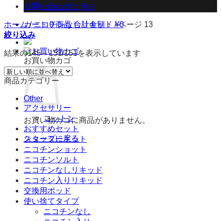
お問い合わせ
ショップに戻る
カート
0 商品
合計金額：
¥
0
ホーム
/
ニコチンなしリキッド
/
ページ 13
絞り込み
結果の145～151/151を表示しています
お買い物カゴ
商品カテゴリー
Other
アクセサリー
コットン
お買い物カゴに商品がありません。
おすすめセット
ショップに戻る
スターターキット
ニコチンショット
ニコチンソルト
ニコチンなしリキッド
ニコチン入りリキッド
交換用ポッド
使い捨てタイプ
ニコチンなし