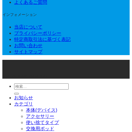
よくあるご質問
インフォメーション
当店について
プライバシーポリシー
特定商取引法に基づく表記
お問い合わせ
サイトマップ
© 2026 Joker Vape Shop
検
索
お知らせ
対
カテゴリ
象:
本体(デバイス)
アクセサリー
使い捨てタイプ
交換用ポッド