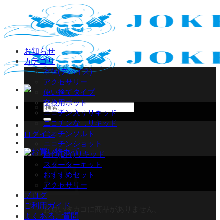
Skip
to
content
お知らせ
カテゴリ
本体(デバイス)
アクセサリー
使い捨てタイプ
交換用ポッド
検
ニコチン入りリキッド
索
ニコチンなしリキッド
対
ニコチンソルト
ログイン
象:
ニコチンショット
自作(DIY)リキッド
スターターキット
おすすめセット
アクセサリー
ブログ
ご利用ガイド
お買い物カゴに商品がありません。
よくあるご質問