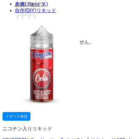
本体(デバイス)
お買い物カゴ
自作(DIY)リキッド
お買い物カゴに商品がありません。
ショップに戻る
イギリス発送
ニコチン入りリキッド