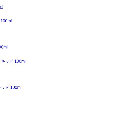
ml
0ml
ド 100ml