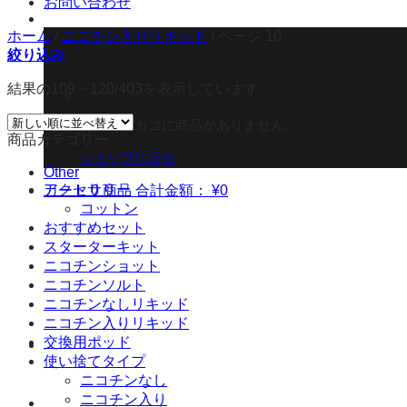
お問い合わせ
ホーム
/
ニコチン入りリキッド
/
ページ 10
絞り込み
結果の109～120/403を表示しています
お買い物カゴに商品がありません。
商品カテゴリー
ショップに戻る
Other
アクセサリー
カート
0 商品
合計金額：
¥
0
コットン
おすすめセット
スターターキット
ニコチンショット
ニコチンソルト
ニコチンなしリキッド
ニコチン入りリキッド
交換用ポッド
使い捨てタイプ
ニコチンなし
ニコチン入り