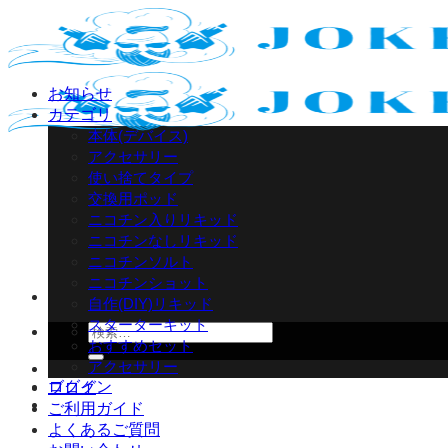
Skip
to
content
お知らせ
カテゴリ
本体(デバイス)
アクセサリー
使い捨てタイプ
交換用ポッド
ニコチン入りリキッド
ニコチンなしリキッド
ニコチンソルト
ニコチンショット
自作(DIY)リキッド
スターターキット
検
おすすめセット
索
アクセサリー
対
ログイン
ブログ
象:
ご利用ガイド
よくあるご質問