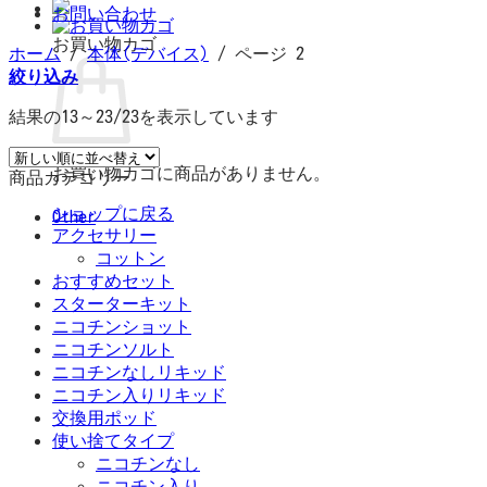
お問い合わせ
お買い物カゴ
ホーム
/
本体(デバイス)
/
ページ 2
絞り込み
結果の13～23/23を表示しています
お買い物カゴに商品がありません。
商品カテゴリー
ショップに戻る
Other
アクセサリー
コットン
おすすめセット
スターターキット
ニコチンショット
ニコチンソルト
ニコチンなしリキッド
ニコチン入りリキッド
交換用ポッド
使い捨てタイプ
ニコチンなし
ニコチン入り