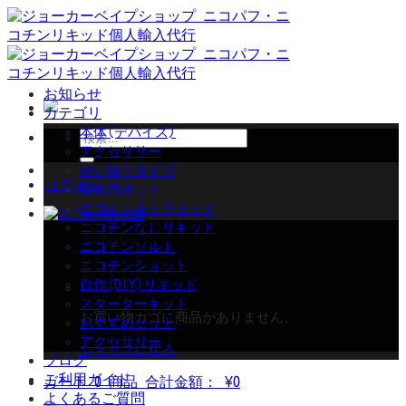
Skip
to
content
お知らせ
カテゴリ
本体(デバイス)
検
アクセサリー
索
使い捨てタイプ
対
ログイン
交換用ポッド
象:
ニコチン入りリキッド
ニコチンなしリキッド
ニコチンソルト
ニコチンショット
自作(DIY)リキッド
スターターキット
お買い物カゴに商品がありません。
おすすめセット
アクセサリー
ショップに戻る
ブログ
ご利用ガイド
カート
0 商品
合計金額：
¥
0
よくあるご質問