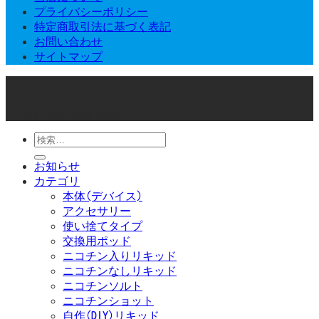
プライバシーポリシー
特定商取引法に基づく表記
お問い合わせ
サイトマップ
© 2026 Joker Vape Shop
検
索
お知らせ
対
カテゴリ
象:
本体(デバイス)
アクセサリー
使い捨てタイプ
交換用ポッド
ニコチン入りリキッド
ニコチンなしリキッド
ニコチンソルト
ニコチンショット
自作(DIY)リキッド