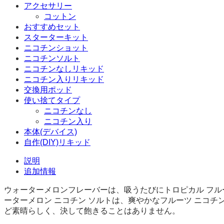
アクセサリー
コ
コットン
チ
おすすめセット
ン
スターターキット
ソ
ニコチンショット
ル
ニコチンソルト
ト
ELFLIQ
ニコチンなしリキッド
BY
ニコチン入りリキッド
ELFBAR
交換用ポッド
10ml
使い捨てタイプ
個
ニコチンなし
ニコチン入り
本体(デバイス)
自作(DIY)リキッド
説明
追加情報
ウォーターメロンフレーバーは、吸うたびにトロピカル フル
ーターメロン ニコチン ソルトは、爽やかなフルーツ ニコ
ど素晴らしく、決して飽きることはありません。