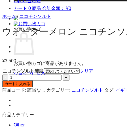
お問い合わせ
カート
0 商品
合計金額：
¥
0
ホーム
/
ニコチンソルト
ウォーターメロン ニコチンソルト E
お買い物カゴ
¥
3,500
お買い物カゴに商品がありません。
ニコチンソルト濃度
クリア
ショップに戻る
ウ
ォ
カートに入れる
ー
商品コード:
該当なし
カテゴリー:
ニコチンソルト
タグ:
イギ
タ
ー
メ
ロ
商品カテゴリー
ン
ニ
Other