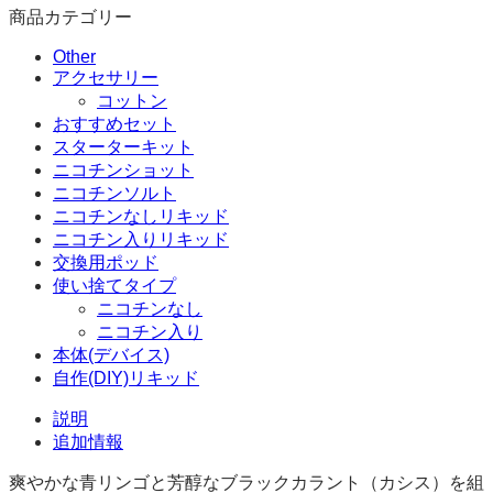
ン
商品カテゴリー
ト
10ML
Other
ニ
アクセサリー
コ
コットン
チ
おすすめセット
ン
スターターキット
ソ
ニコチンショット
ル
ニコチンソルト
ト
ニコチンなしリキッド
ELFLIQ
ニコチン入りリキッド
BY
交換用ポッド
ELFBAR
使い捨てタイプ
10
ニコチンなし
本
ニコチン入り
セ
本体(デバイス)
ッ
自作(DIY)リキッド
ト
個
説明
追加情報
爽やかな青リンゴと芳醇なブラックカラント（カシス）を組