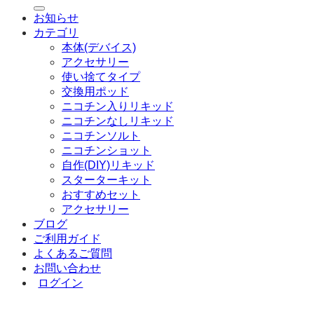
索
お知らせ
対
カテゴリ
象:
本体(デバイス)
アクセサリー
使い捨てタイプ
交換用ポッド
ニコチン入りリキッド
ニコチンなしリキッド
ニコチンソルト
ニコチンショット
自作(DIY)リキッド
スターターキット
おすすめセット
アクセサリー
ブログ
ご利用ガイド
よくあるご質問
お問い合わせ
ログイン