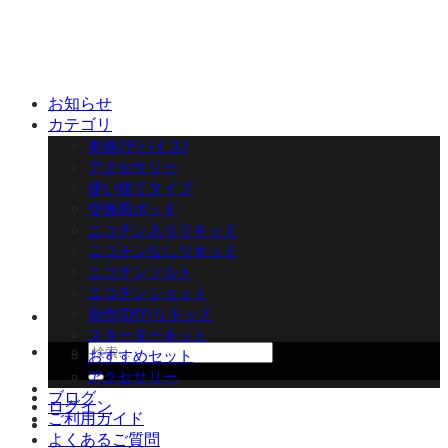
Skip
to
content
お知らせ
カテゴリ
本体(デバイス)
アクセサリー
使い捨てタイプ
交換用ポッド
ニコチン入りリキッド
ニコチンなしリキッド
ニコチンソルト
ニコチンショット
自作(DIY)リキッド
スターターキット
検
おすすめセット
索
アクセサリー
対
ブログ
ログイン
象:
ご利用ガイド
よくあるご質問