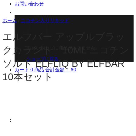
お問い合わせ
ホーム
/
ニコチン入りリキッド
エルフバー アップルブラッ
クカラント 10ML ニコチン
お買い物カゴに商品がありません。
ショップに戻る
ソルト ELFLIQ BY ELFBAR
カート
0 商品
合計金額：
¥
0
10本セット