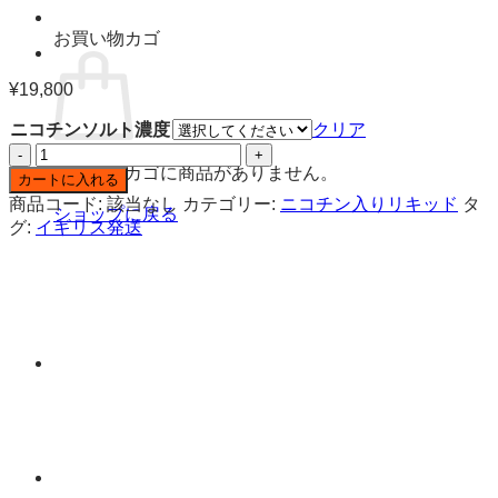
お買い物カゴ
¥
19,800
ニコチンソルト濃度
クリア
エ
お買い物カゴに商品がありません。
ル
カートに入れる
フ
商品コード:
該当なし
カテゴリー:
ニコチン入りリキッド
タ
ショップに戻る
バ
グ:
イギリス発送
ー
ア
ッ
プ
ル
ブ
ラ
ッ
ク
カ
ラ