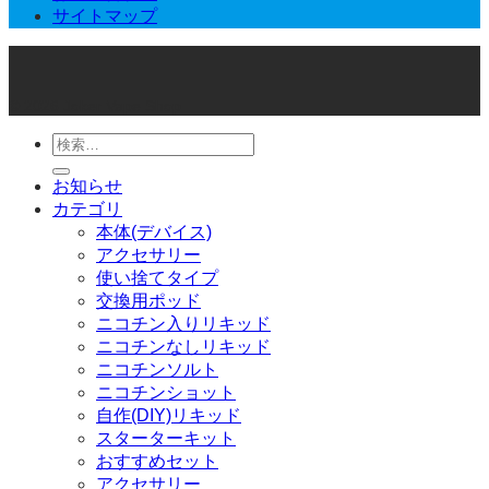
サイトマップ
© 2026 Joker Vape Shop
検
索
お知らせ
対
カテゴリ
象:
本体(デバイス)
アクセサリー
使い捨てタイプ
交換用ポッド
ニコチン入りリキッド
ニコチンなしリキッド
ニコチンソルト
ニコチンショット
自作(DIY)リキッド
スターターキット
おすすめセット
アクセサリー