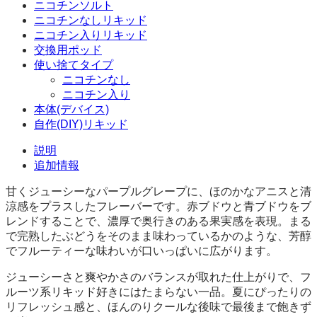
ニコチンソルト
1
ニコチンなしリキッド
本
ニコチン入りリキッド
個
交換用ポッド
使い捨てタイプ
ニコチンなし
ニコチン入り
本体(デバイス)
自作(DIY)リキッド
説明
追加情報
甘くジューシーなパープルグレープに、ほのかなアニスと清
涼感をプラスしたフレーバーです。赤ブドウと青ブドウをブ
レンドすることで、濃厚で奥行きのある果実感を表現。まる
で完熟したぶどうをそのまま味わっているかのような、芳醇
でフルーティーな味わいが口いっぱいに広がります。
ジューシーさと爽やかさのバランスが取れた仕上がりで、フ
ルーツ系リキッド好きにはたまらない一品。夏にぴったりの
リフレッシュ感と、ほんのりクールな後味で最後まで飽きず