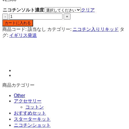
ニコチンソルト濃度
クリア
エ
ル
カートに入れる
フ
商品コード:
該当なし
カテゴリー:
ニコチン入りリキッド
タ
バ
グ:
イギリス発送
ー
グ
レ
ー
プ
10ML
ニ
コ
商品カテゴリー
チ
ン
Other
ソ
アクセサリー
ル
コットン
ト
おすすめセット
ELFLIQ
スターターキット
BY
ニコチンショット
ELFBAR