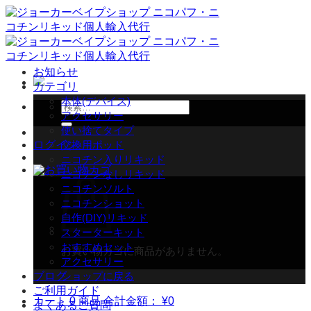
Skip
to
content
お知らせ
カテゴリ
本体(デバイス)
検
アクセサリー
索
使い捨てタイプ
対
ログイン
交換用ポッド
象:
ニコチン入りリキッド
ニコチンなしリキッド
ニコチンソルト
ニコチンショット
自作(DIY)リキッド
スターターキット
おすすめセット
お買い物カゴに商品がありません。
アクセサリー
ブログ
ショップに戻る
ご利用ガイド
カート
0 商品
合計金額：
¥
0
よくあるご質問