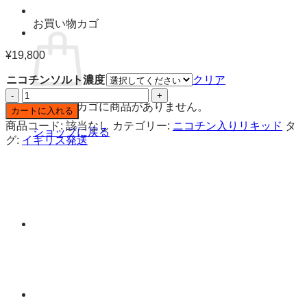
お買い物カゴ
¥
19,800
ニコチンソルト濃度
クリア
エ
お買い物カゴに商品がありません。
ル
カートに入れる
フ
商品コード:
該当なし
カテゴリー:
ニコチン入りリキッド
タ
ショップに戻る
バ
グ:
イギリス発送
ー
ス
ト
ロ
ベ
リ
ー
ラ
ズ
ベ
リ