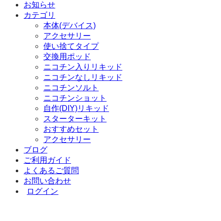
お知らせ
対
カテゴリ
象:
本体(デバイス)
アクセサリー
使い捨てタイプ
交換用ポッド
ニコチン入りリキッド
ニコチンなしリキッド
ニコチンソルト
ニコチンショット
自作(DIY)リキッド
スターターキット
おすすめセット
アクセサリー
ブログ
ご利用ガイド
よくあるご質問
お問い合わせ
ログイン