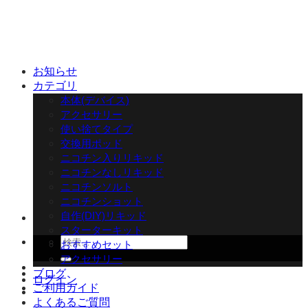
Skip
to
content
お知らせ
カテゴリ
本体(デバイス)
アクセサリー
使い捨てタイプ
交換用ポッド
ニコチン入りリキッド
ニコチンなしリキッド
ニコチンソルト
ニコチンショット
自作(DIY)リキッド
スターターキット
検
おすすめセット
索
アクセサリー
対
ブログ
ログイン
象:
ご利用ガイド
よくあるご質問