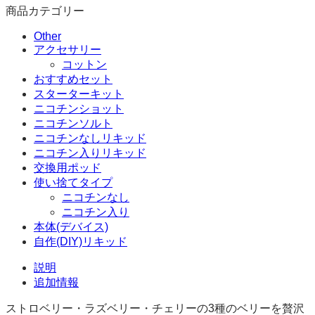
ー
商品カテゴリー
ア
イ
Other
ス
アクセサリー
10ML
コットン
ニ
おすすめセット
コ
スターターキット
チ
ニコチンショット
ン
ニコチンソルト
ソ
ニコチンなしリキッド
ル
ニコチン入りリキッド
ト
交換用ポッド
ELFLIQ
使い捨てタイプ
BY
ニコチンなし
ELFBAR
ニコチン入り
10
本体(デバイス)
本
自作(DIY)リキッド
セ
ッ
説明
ト
追加情報
個
ストロベリー・ラズベリー・チェリーの3種のベリーを贅沢