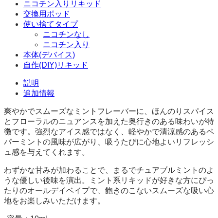
ニコチン入りリキッド
10
交換用ポッド
本
使い捨てタイプ
セ
ニコチンなし
ッ
ニコチン入り
ト
本体(デバイス)
個
自作(DIY)リキッド
説明
追加情報
爽やかでスムーズなミントフレーバーに、ほんのりスパイス
とフローラルのニュアンスを加えた奥行きのある味わいが特
徴です。強烈なアイス感ではなく、軽やかで清涼感のあるペ
パーミントの風味が広がり、吸うたびに心地よいリフレッシ
ュ感を与えてくれます。
わずかな甘みが加わることで、まるでチュアブルミントのよ
うな優しい後味を演出。ミント系リキッドが好きな方にぴっ
たりのオールデイベイプで、飽きのこないスムーズな吸い心
地をお楽しみいただけます。