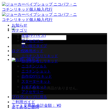
Skip
to
content
お知らせ
カテゴリ
本体(デバイス)
検
アクセサリー
索
使い捨てタイプ
対
ログイン
交換用ポッド
象:
ニコチン入りリキッド
ニコチンなしリキッド
ニコチンソルト
ニコチンショット
自作(DIY)リキッド
スターターキット
おすすめセット
お買い物カゴに商品がありません。
アクセサリー
ブログ
ショップに戻る
ご利用ガイド
カート
0 商品
合計金額：
¥
0
よくあるご質問