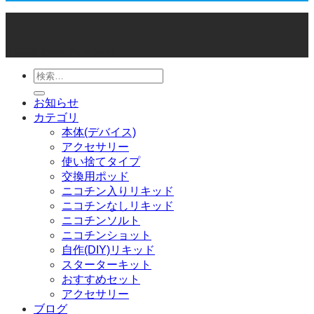
© 2026 Joker Vape Shop
検
索
お知らせ
対
カテゴリ
象:
本体(デバイス)
アクセサリー
使い捨てタイプ
交換用ポッド
ニコチン入りリキッド
ニコチンなしリキッド
ニコチンソルト
ニコチンショット
自作(DIY)リキッド
スターターキット
おすすめセット
アクセサリー
ブログ