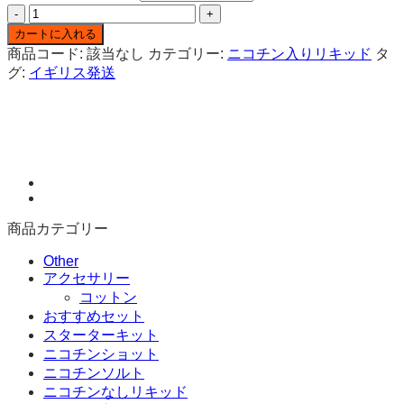
エ
ル
カートに入れる
フ
商品コード:
該当なし
カテゴリー:
ニコチン入りリキッド
タ
バ
グ:
イギリス発送
ー
ス
ペ
ア
ミ
ン
ト
10ML
商品カテゴリー
ニ
コ
Other
チ
アクセサリー
ン
コットン
ソ
おすすめセット
ル
スターターキット
ト
ニコチンショット
ELFLIQ
ニコチンソルト
BY
ニコチンなしリキッド
ELFBAR