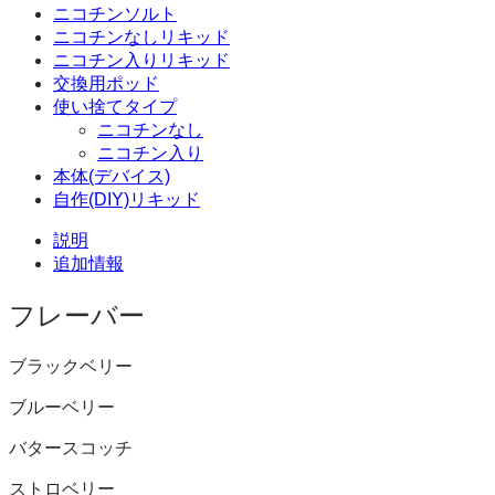
100ml
ニコチンソルト
個
ニコチンなしリキッド
ニコチン入りリキッド
交換用ポッド
使い捨てタイプ
ニコチンなし
ニコチン入り
本体(デバイス)
自作(DIY)リキッド
説明
追加情報
フレーバー
ブラックベリー
ブルーベリー
バタースコッチ
ストロベリー