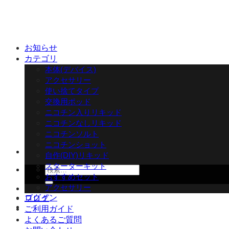
Skip
to
content
お知らせ
カテゴリ
本体(デバイス)
アクセサリー
使い捨てタイプ
交換用ポッド
ニコチン入りリキッド
ニコチンなしリキッド
ニコチンソルト
ニコチンショット
自作(DIY)リキッド
スターターキット
検
おすすめセット
索
アクセサリー
対
ログイン
ブログ
象:
ご利用ガイド
よくあるご質問