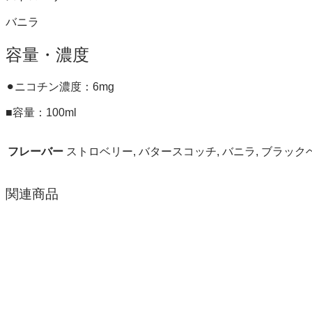
バニラ
容量・濃度
⚫︎ニコチン濃度：6mg
■
容量：100
ml
フレーバー
ストロベリー, バタースコッチ, バニラ, ブラック
関連商品