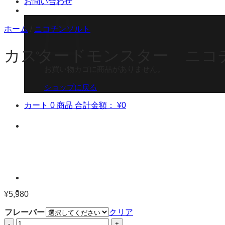
お問い合わせ
ホーム
/
ニコチンソルト
カスタードモンスター ニコチン
お買い物カゴに商品がありません。
ショップに戻る
カート
0 商品
合計金額：
¥
0
¥
5,980
フレーバー
クリア
カ