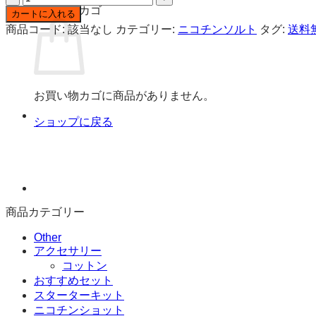
お買い物カゴ
ス
カートに入れる
タ
商品コード:
該当なし
カテゴリー:
ニコチンソルト
タグ:
送料
ー
ド
モ
ン
お買い物カゴに商品がありません。
ス
タ
ショップに戻る
ー
ニ
コ
チ
ン
ソ
商品カテゴリー
ル
ト
Other
リ
アクセサリー
キ
コットン
ッ
おすすめセット
ド
スターターキット
6mg
ニコチンショット