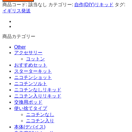
¥11,180
ス
商品コード:
該当なし
カテゴリー:
自作(DIY)リキッド
タグ:
ト
イギリス発送
ジ
ュ
ー
ス
商品カテゴリー
(自
作
Other
アクセサリー
リ
コットン
キ
おすすめセット
ッ
スターターキット
ド)
ニコチンショット
グ
ニコチンソルト
レ
ニコチンなしリキッド
ー
ニコチン入りリキッド
プ
交換用ポッド
フ
使い捨てタイプ
ル
ニコチンなし
ー
ニコチン入り
ツ
&
本体(デバイス)