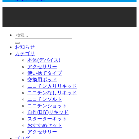
© 2026 Joker Vape Shop
検
索
お知らせ
対
カテゴリ
象:
本体(デバイス)
アクセサリー
使い捨てタイプ
交換用ポッド
ニコチン入りリキッド
ニコチンなしリキッド
ニコチンソルト
ニコチンショット
自作(DIY)リキッド
スターターキット
おすすめセット
アクセサリー
ブログ