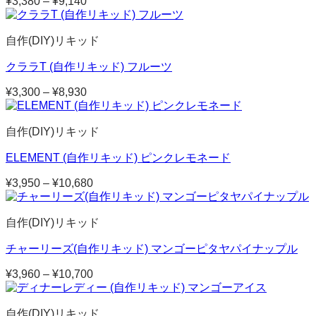
¥
3,380
–
¥
9,140
価
格
帯:
自作(DIY)リキッド
¥3,380
–
クララT (自作リキッド) フルーツ
¥9,140
¥
3,300
–
¥
8,930
価
格
帯:
自作(DIY)リキッド
¥3,300
–
ELEMENT (自作リキッド) ピンクレモネード
¥8,930
¥
3,950
–
¥
10,680
価
格
帯:
自作(DIY)リキッド
¥3,950
–
チャーリーズ(自作リキッド) マンゴーピタヤパイナップル
¥10,680
¥
3,960
–
¥
10,700
価
格
帯:
自作(DIY)リキッド