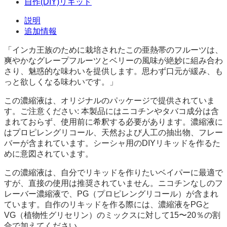
ベ
自作(DIY)リキッド
リ
説明
ー
追加情報
個
「インカ王族のために栽培されたこの亜熱帯のフルーツは、
爽やかなグレープフルーツとベリーの風味が絶妙に組み合わ
さり、魅惑的な味わいを提供します。思わず口元が緩み、も
っと欲しくなる味わいです。」
この濃縮液は、オリジナルのパッケージで提供されていま
す。ご注意ください: 本製品にはニコチンやタバコ成分は含
まれておらず、使用前に希釈する必要があります。濃縮液に
はプロピレングリコール、天然および人工の抽出物、フレー
バーが含まれています。シーシャ用のDIYリキッドを作るた
めに意図されています。
この濃縮液は、自分でリキッドを作りたいベイパーに最適で
すが、直接の使用は推奨されていません。ニコチンなしのフ
レーバー濃縮液で、PG（プロピレングリコール）が含まれ
ています。自作のリキッドを作る際には、濃縮液をPGと
VG（植物性グリセリン）のミックスに対して15〜20％の割
合で加えてください。