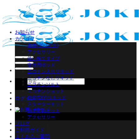
Skip
to
content
お知らせ
カテゴリ
本体(デバイス)
アクセサリー
使い捨てタイプ
交換用ポッド
ニコチン入りリキッド
ニコチンなしリキッド
検
ニコチンソルト
索
ニコチンショット
対
自作(DIY)リキッド
ログイン
象:
スターターキット
おすすめセット
アクセサリー
ブログ
ご利用ガイド
よくあるご質問