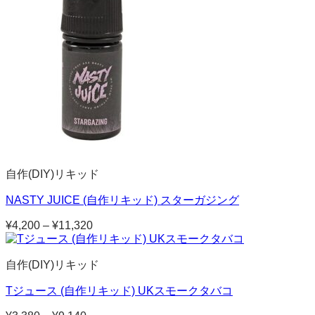
自作(DIY)リキッド
NASTY JUICE (自作リキッド) スターガジング
¥
4,200
–
¥
11,320
価
格
帯:
自作(DIY)リキッド
¥4,200
–
Tジュース (自作リキッド) UKスモークタバコ
¥11,320