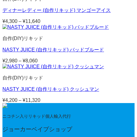
¥3,960
–
ディナーレディー (自作リキッド) マンゴーアイス
¥10,700
¥
4,300
–
¥
11,640
価
格
帯:
自作(DIY)リキッド
¥4,300
–
NASTY JUICE (自作リキッド) バッドブルード
¥11,640
¥
2,980
–
¥
8,060
価
格
帯:
自作(DIY)リキッド
¥2,980
–
NASTY JUICE (自作リキッド) クッシュマン
¥8,060
¥
4,200
–
¥
11,320
価
格
帯:
ニコチン入りリキッド個人輸入代行
¥4,200
–
ジョーカーベイプショップ
¥11,320