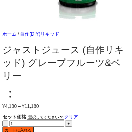
ホーム
/
自作(DIY)リキッド
ジャストジュース (自作リキ
ッド) グレープフルーツ&ベ
リー
¥
4,130
–
¥
11,180
価
格
セット価格
クリア
帯:
ジ
¥4,130
ャ
–
カートに入れる