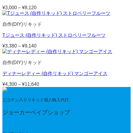
¥
3,000
–
¥
8,120
価
格
帯:
自作(DIY)リキッド
¥3,000
–
Tジュース (自作リキッド) ストロベリーフルーツ
¥8,120
¥
3,380
–
¥
9,140
価
格
帯:
自作(DIY)リキッド
¥3,380
–
ディナーレディー (自作リキッド) マンゴーアイス
¥9,140
¥
4,300
–
¥
11,640
価
格
帯:
ニコチン入りリキッド個人輸入代行
¥4,300
–
ジョーカーベイプショップ
¥11,640