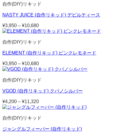
自作(DIY)リキッド
¥4,520
–
NASTY JUICE (自作リキッド) デビルティース
¥12,200
¥
3,950
–
¥
10,680
価
格
帯:
自作(DIY)リキッド
¥3,950
–
ELEMENT (自作リキッド) ピンクレモネード
¥10,680
¥
3,950
–
¥
10,680
価
格
帯:
自作(DIY)リキッド
¥3,950
–
VGOD (自作リキッド) クバノシルバー
¥10,680
¥
4,200
–
¥
11,320
価
格
帯:
自作(DIY)リキッド
¥4,200
–
ジャングルフィーバー (自作リキッド)
¥11,320