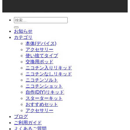
© 2026 Joker Vape Shop
検
索
お知らせ
対
カテゴリ
象:
本体(デバイス)
アクセサリー
使い捨てタイプ
交換用ポッド
ニコチン入りリキッド
ニコチンなしリキッド
ニコチンソルト
ニコチンショット
自作(DIY)リキッド
スターターキット
おすすめセット
アクセサリー
ブログ
ご利用ガイド
よくあるご質問