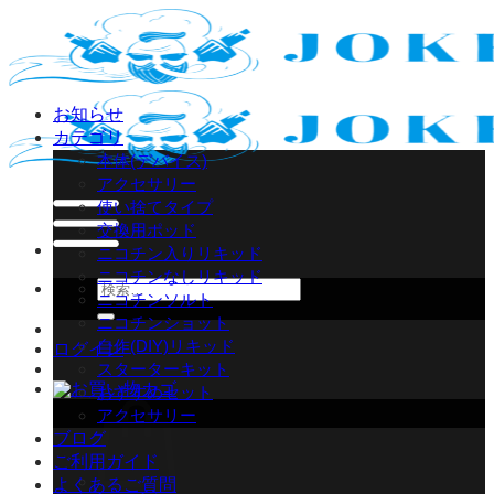
Skip
to
content
お知らせ
カテゴリ
本体(デバイス)
アクセサリー
使い捨てタイプ
交換用ポッド
ニコチン入りリキッド
ニコチンなしリキッド
検
ニコチンソルト
索
ニコチンショット
対
自作(DIY)リキッド
ログイン
象:
スターターキット
おすすめセット
アクセサリー
ブログ
ご利用ガイド
よくあるご質問