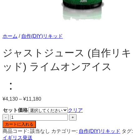
ホーム
/
自作(DIY)リキッド
ジャストジュース (自作リキ
ッド) ライムオンアイス
¥
4,130
–
¥
11,180
価
格
セット価格
クリア
帯:
ジ
¥4,130
ャ
–
カートに入れる
¥11,180
ス
商品コード:
該当なし
カテゴリー:
自作(DIY)リキッド
タグ:
ト
イギリス発送