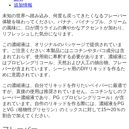
追加情報
未知の世界へ踏み込み、何度も戻ってきたくなるフレーバー
体験を味わってください。バナナ、パイナップル、クリーム
の風味に、口が潤うライムの爽やかなアクセントが加わり、
リフレッシュした気分になります。
この濃縮液は、オリジナルのパッケージで提供されていま
す。ご注意ください: 本製品にはニコチンやタバコ成分は含
まれておらず、使用前に希釈する必要があります。濃縮液に
はプロピレングリコール、天然および人工の抽出物、フレー
バーが含まれています。シーシャ用のDIYリキッドを作るた
めに意図されています。
この濃縮液は、自分でリキッドを作りたいベイパーに最適で
すが、直接の使用は推奨されていません。ニコチンなしのフ
レーバー濃縮液であり、PG（プロピレングリコール）が含
まれています。自作のリキッドを作る際には、濃縮液をPG
とVG（植物性グリセリン）のミックスに対して15〜20％の
割合で加えてください。