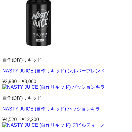
自作(DIY)リキッド
NASTY JUICE (自作リキッド) シルバーブレンド
¥
2,980
–
¥
8,060
価
格
帯:
自作(DIY)リキッド
¥2,980
–
NASTY JUICE (自作リキッド) パッションキラ
¥8,060
¥
4,520
–
¥
12,200
価
格
帯: