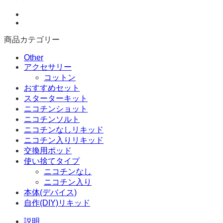
ジ
ュ
ー
ス
商品カテゴリー
(自
作
Other
アクセサリー
リ
コットン
キ
おすすめセット
ッ
スターターキット
ド)
ニコチンショット
ラ
ニコチンソルト
イ
ニコチンなしリキッド
ム
ニコチン入りリキッド
オ
交換用ポッド
ン
使い捨てタイプ
ア
ニコチンなし
イ
ニコチン入り
ス
本体(デバイス)
個
自作(DIY)リキッド
説明