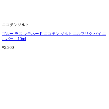
ニコチンソルト
ブルー ラズ レモネード ニコチン ソルト エルフリク バイ エ
ルバー 10ml
¥
3,300