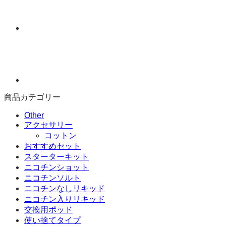
ム
パ
フ
ニ
コ
チ
ン
ソ
ル
商品カテゴリー
ト
リ
Other
キ
アクセサリー
ッ
コットン
ド
おすすめセット
50mg
スターターキット
30ml
ニコチンショット
個
ニコチンソルト
ニコチンなしリキッド
ニコチン入りリキッド
交換用ポッド
使い捨てタイプ