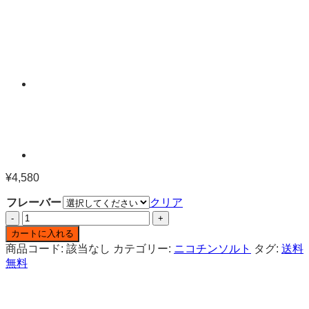
¥
4,580
フレーバー
クリア
ジ
ョ
カートに入れる
ニ
商品コード:
該当なし
カテゴリー:
ニコチンソルト
タグ:
送料
ー
無料
ク
リ
ー