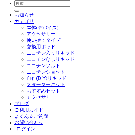
検
索
お知らせ
対
カテゴリ
象:
本体(デバイス)
アクセサリー
使い捨てタイプ
交換用ポッド
ニコチン入りリキッド
ニコチンなしリキッド
ニコチンソルト
ニコチンショット
自作(DIY)リキッド
スターターキット
おすすめセット
アクセサリー
ブログ
ご利用ガイド
よくあるご質問
お問い合わせ
ログイン