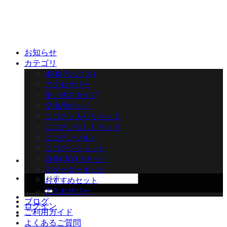
Skip
to
content
お知らせ
カテゴリ
本体(デバイス)
アクセサリー
使い捨てタイプ
交換用ポッド
ニコチン入りリキッド
ニコチンなしリキッド
ニコチンソルト
ニコチンショット
自作(DIY)リキッド
スターターキット
検
おすすめセット
索
アクセサリー
対
ブログ
ログイン
象:
ご利用ガイド
よくあるご質問