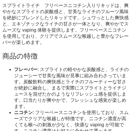
スプライトライチ フリベースニコチン入りリキッドは、爽
やかなスプライトの炭酸感と、甘美なライチのフルーツ風味
を絶妙にブレンドしたリキッドです。シュワっとした爽快感
と、エキゾチックなライチの甘さが一体となり、爽やかでス
ムーズな vaping 体験を提供します。フリーベースニコチン
を使用しており、クリアでスムーズな喉越しと豊かなフレー
バーが楽しめます。
商品の特徴
フレーバー
: スプライトの軽やかな炭酸感と、ライチの
ジューシーで甘美な風味が見事に組み合わさっていま
す。炭酸飲料の爽快感とライチのフルーティーな甘さ
が絶妙に融合し、まるで実際にスプライトとライチジ
ュースを混ぜたかのようなリフレッシュ感を提供しま
す。口当たりが爽やかで、フレッシュな感覚が楽しめ
ます。
ニコチン
: フリーベースニコチンを使用しており、スム
ーズでクリアな喉越しが特徴です。ニコチン濃度が高
くても喉への刺激が少なく、快適な vaping が可能で
す。ニコチン濃度はお好みに合わせて選べます。