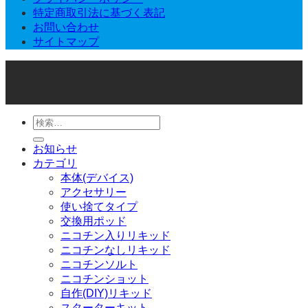
特定商取引法に基づく表記
お問い合わせ
サイトマップ
© 2026 Joker Vape Shop
検
索
お知らせ
対
カテゴリ
象:
本体(デバイス)
アクセサリー
使い捨てタイプ
交換用ポッド
ニコチン入りリキッド
ニコチンなしリキッド
ニコチンソルト
ニコチンショット
自作(DIY)リキッド
スターターキット