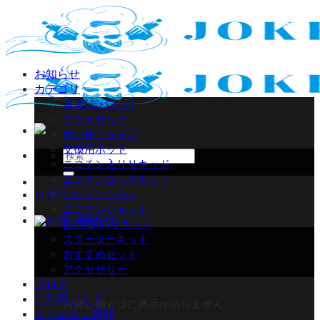
Skip
to
content
お知らせ
カテゴリ
本体(デバイス)
アクセサリー
使い捨てタイプ
交換用ポッド
検
ニコチン入りリキッド
索
ニコチンなしリキッド
対
ニコチンソルト
ログイン
象:
ニコチンショット
自作(DIY)リキッド
スターターキット
おすすめセット
アクセサリー
ブログ
ご利用ガイド
お買い物カゴに商品がありません。
よくあるご質問