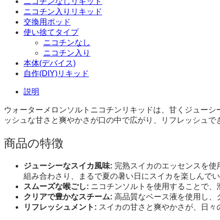
ニコチンなしリキッド
ニコチン入りリキッド
交換用ポッド
使い捨てタイプ
ニコチンなし
ニコチン入り
本体(デバイス)
自作(DIY)リキッド
説明
ウォーターメロンソルトニコチンリキッドは、甘くジューシ
ッシュな甘さと爽やかさが口の中で広がり、リフレッシュで
商品の特徴
ジューシーなスイカ風味:
完熟スイカのエッセンスを使
組み合わさり、まるで夏の暑い日にスイカを楽しんでい
スムーズな喉ごし:
ニコチンソルトを使用することで、
クリアで豊かなスチーム:
高品質なベース液を使用し、
リフレッシュメント:
スイカの甘さと爽やかさが、日々