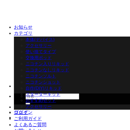
Skip
to
content
お知らせ
カテゴリ
本体(デバイス)
アクセサリー
使い捨てタイプ
交換用ポッド
ニコチン入りリキッド
ニコチンなしリキッド
ニコチンソルト
ニコチンショット
自作(DIY)リキッド
スターターキット
検
おすすめセット
索
アクセサリー
対
ログイン
ブログ
象:
ご利用ガイド
よくあるご質問