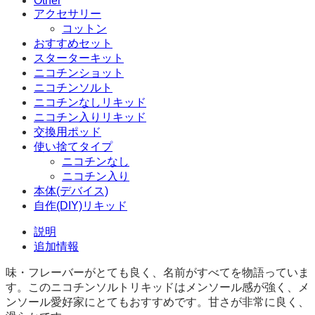
Other
ト
アクセサリー
リ
コットン
キ
おすすめセット
ッ
スターターキット
ド
ニコチンショット
50mg
ニコチンソルト
30ml
ニコチンなしリキッド
個
ニコチン入りリキッド
交換用ポッド
使い捨てタイプ
ニコチンなし
ニコチン入り
本体(デバイス)
自作(DIY)リキッド
説明
追加情報
味・フレーバーがとても良く、名前がすべてを物語っていま
す。このニコチンソルトリキッドはメンソール感が強く、メ
ンソール愛好家にとてもおすすめです。甘さが非常に良く、