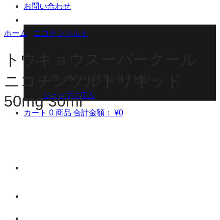
お問い合わせ
ホーム
/
ニコチンソルト
トウキョウスーパークール
ニコチンソルトリキッド
お買い物カゴに商品がありません。
ショップに戻る
50mg 30ml
カート
0 商品
合計金額：
¥
0