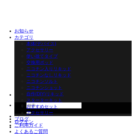
Skip
to
content
お知らせ
カテゴリ
本体(デバイス)
アクセサリー
使い捨てタイプ
交換用ポッド
ニコチン入りリキッド
ニコチンなしリキッド
ニコチンソルト
ニコチンショット
自作(DIY)リキッド
スターターキット
検
おすすめセット
索
アクセサリー
対
ブログ
ログイン
象:
ご利用ガイド
よくあるご質問