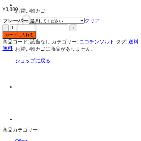
¥
3,880
お買い物カゴ
フレーバー
クリア
ト
ウ
カートに入れる
キ
商品コード:
該当なし
カテゴリー:
ニコチンソルト
タグ:
送料
ョ
無料
お買い物カゴに商品がありません。
ウ
ス
ショップに戻る
ー
パ
ー
ク
ー
ル
ニ
コ
チ
ン
商品カテゴリー
ソ
ル