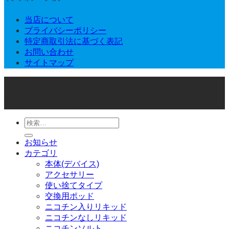
当店について
プライバシーポリシー
特定商取引法に基づく表記
お問い合わせ
サイトマップ
© 2026 Joker Vape Shop
検
索
お知らせ
対
カテゴリ
象:
本体(デバイス)
アクセサリー
使い捨てタイプ
交換用ポッド
ニコチン入りリキッド
ニコチンなしリキッド
ニコチンソルト