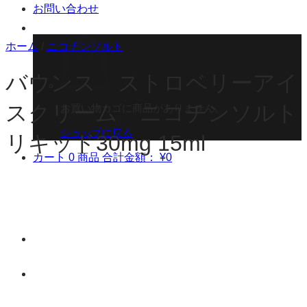
お問い合わせ
ホーム
/
ニコチンソルト
バウンス ストロベリーアイ
スクリーム ニコチンソルト
お買い物カゴに商品がありません。
ショップに戻る
リキッド30mg 15ml
カート
0 商品
合計金額：
¥
0