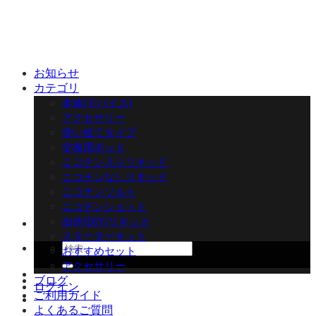
Skip
to
content
お知らせ
カテゴリ
本体(デバイス)
アクセサリー
使い捨てタイプ
交換用ポッド
ニコチン入りリキッド
ニコチンなしリキッド
ニコチンソルト
ニコチンショット
自作(DIY)リキッド
スターターキット
検
おすすめセット
索
アクセサリー
対
ブログ
ログイン
象:
ご利用ガイド
よくあるご質問