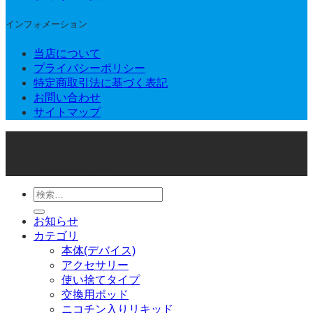
インフォメーション
当店について
プライバシーポリシー
特定商取引法に基づく表記
お問い合わせ
サイトマップ
© 2026 Joker Vape Shop
検
索
お知らせ
対
カテゴリ
象:
本体(デバイス)
アクセサリー
使い捨てタイプ
交換用ポッド
ニコチン入りリキッド