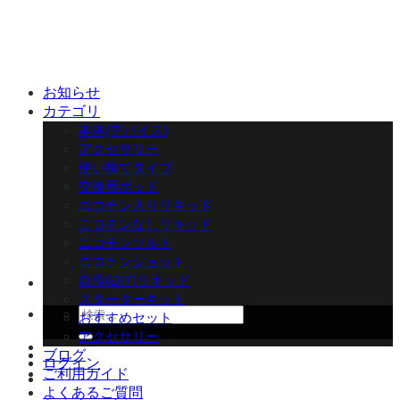
Skip
to
content
お知らせ
カテゴリ
本体(デバイス)
アクセサリー
使い捨てタイプ
交換用ポッド
ニコチン入りリキッド
ニコチンなしリキッド
ニコチンソルト
ニコチンショット
自作(DIY)リキッド
スターターキット
検
おすすめセット
索
アクセサリー
対
ブログ
ログイン
象:
ご利用ガイド
よくあるご質問