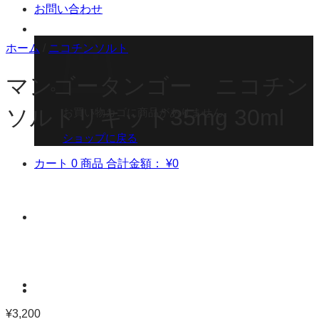
お問い合わせ
ホーム
/
ニコチンソルト
マンゴータンゴー ニコチン
ソルトリキッド35mg 30ml
お買い物カゴに商品がありません。
ショップに戻る
カート
0 商品
合計金額：
¥
0
¥
3,200