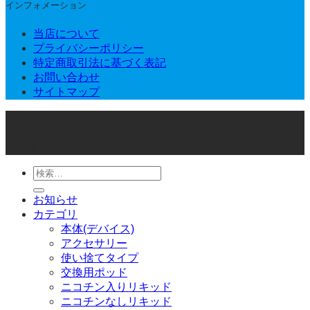
インフォメーション
当店について
プライバシーポリシー
特定商取引法に基づく表記
お問い合わせ
サイトマップ
© 2026 Joker Vape Shop
検
索
お知らせ
対
カテゴリ
象:
本体(デバイス)
アクセサリー
使い捨てタイプ
交換用ポッド
ニコチン入りリキッド
ニコチンなしリキッド