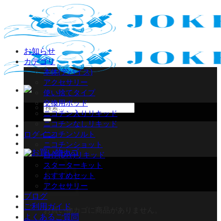
Skip
to
content
お知らせ
カテゴリ
本体(デバイス)
アクセサリー
使い捨てタイプ
交換用ポッド
検
ニコチン入りリキッド
索
ニコチンなしリキッド
対
ニコチンソルト
ログイン
象:
ニコチンショット
自作(DIY)リキッド
スターターキット
おすすめセット
アクセサリー
ブログ
ご利用ガイド
お買い物カゴに商品がありません。
よくあるご質問