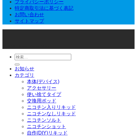
プライバシーポリシー
特定商取引法に基づく表記
お問い合わせ
サイトマップ
© 2026 Joker Vape Shop
検
索
お知らせ
対
カテゴリ
象:
本体(デバイス)
アクセサリー
使い捨てタイプ
交換用ポッド
ニコチン入りリキッド
ニコチンなしリキッド
ニコチンソルト
ニコチンショット
自作(DIY)リキッド