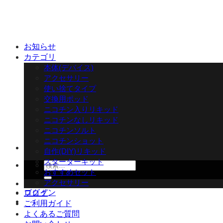
Skip
to
content
お知らせ
カテゴリ
本体(デバイス)
アクセサリー
使い捨てタイプ
交換用ポッド
ニコチン入りリキッド
ニコチンなしリキッド
ニコチンソルト
ニコチンショット
自作(DIY)リキッド
スターターキット
検
おすすめセット
索
アクセサリー
対
ログイン
ブログ
象:
ご利用ガイド
よくあるご質問