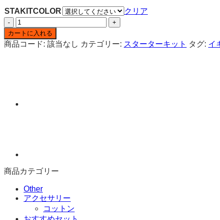
STAKITCOLOR
クリア
ヴ
ェ
カートに入れる
イ
商品コード:
該当なし
カテゴリー:
スターターキット
タグ:
イ
ポ
レ
ッ
ソ
ジ
ェ
ン
フ
ィ
ッ
ト
キ
商品カテゴリー
ッ
ト
Other
1200MAH
アクセサリー
個
コットン
おすすめセット