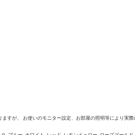
りますが、 お使いのモニター設定、お部屋の照明等により実際
ック, ブルー, ホワイト, レッド, レモンイェロー, ローズゴールド,